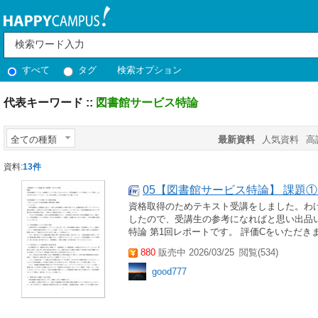
すべて
タグ
検索オプション
代表キーワード ::
図書館サービス特論
全ての種類
最新資料
人気資料
高
資料:
13件
05【図書館サービス特論】 課題① 評
資格取得のためテキスト受講をしました。わ
したので、受講生の参考になればと思い出品いた
特論 第1回レポートです。 評価Cをいただき
880
販売中 2026/03/25
閲覧(534)
good777