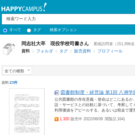
すべて
タグ
検索オプション
同志社大卒 現役学校司書さん
累積訪問者（151,896
資料
フォルダ
タグ
販売資料
プロフィール
全ての種類
資料:
23件
図書館制度・経営論 第1回 八洲学
公共図書館の存在意義・使命はどこにあるか
設・サービスとの比較に基づいて、考察して
利用価値をアピールする、あるいは税金で運営
1,320
販売中 2022/08/09
閲覧(2,164)