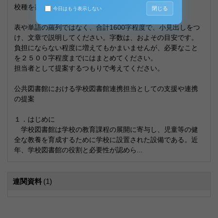
校種を書いてください。
閉じる
今日はもう表示しない
表や単語の羅列ではなく、合計1600字程度で、小見出しをつ
け、文章で説明してください。字数は、およその目安です。
負担にならない程度に増えてもかまいませんが、必要なこと
を２５００字程度までにはまとめてください。
担当者として提案するつもりで考えてください。
公共図書館における学校図書館連携担当としての支援や連携
の提案
１．はじめに
学校図書館は学校の教育課程の展開に寄与し、児童等の健
全な教養を育成するために学校に設置された設備である。近
年、学校図書館の役割と必要性が認めら...
連関資料
(1)