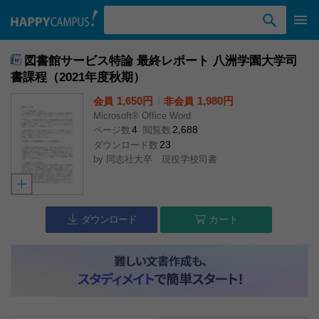
検索ワード入力
図書館サービス特論 最終レポート 八洲学園大学司
書課程（2021年度秋期）
1,650円
l
1,980円
会員
非会員
Microsoft® Office Word
4
2,688
ページ数
閲覧数
23
ダウンロード数
by
同志社大卒 現役学校司書
ダウンロード
カート