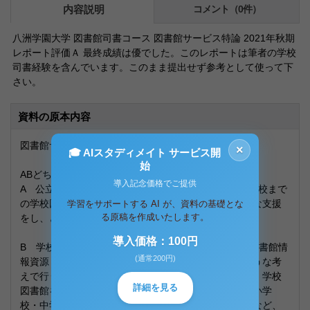
内容説明
コメント（0件）
八洲学園大学 図書館司書コース 図書館サービス特論 2021年秋期
レポート評価Ａ 最終成績は優でした。このレポートは筆者の学校
司書経験を含んでいます。このまま提出せず参考として使って下
さい。
資料の原本内容
図書館サービス特論
×
🎓 AIスタディメイト サービス開
始
ABどちらかの設問を選択してください。
導入記念価格でご提供
A 公立図書館の司書として、地域の小学校から高等学校まで
の学校図書館との連携の担当になったと仮定し、どんな支援
学習をサポートする AI が、資料の基礎とな
る原稿を作成いたします。
をし、どのように連携していくか、述べてください。
導入価格：100円
B 学校司書として学校図書館に勤務した場合、学校図書館情
(通常200円)
報資源（資料）の収集・組織化・保存・提供をどのような考
えで行うか、基本的な考えを述べてください。つまり、学校
詳細を見る
図書館をどのように整備していくかということです。小学
校・中学校・高等学校・特別支援学校（中高一貫校）など、