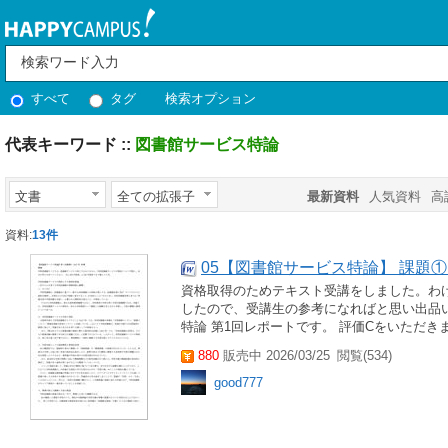
すべて
タグ
検索オプション
代表キーワード ::
図書館サービス特論
文書
全ての拡張子
最新資料
人気資料
高
資料:
13件
05【図書館サービス特論】 課題① 評
資格取得のためテキスト受講をしました。わ
したので、受講生の参考になればと思い出品いた
特論 第1回レポートです。 評価Cをいただき
880
販売中 2026/03/25
閲覧(534)
good777