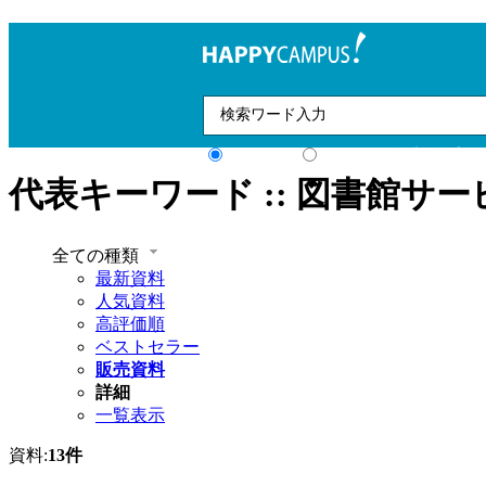
すべて
タグ
検索オプシ
代表キーワード ::
図書館サー
全ての種類
最新資料
人気資料
高評価順
ベストセラー
販売資料
詳細
一覧表示
資料:
13件