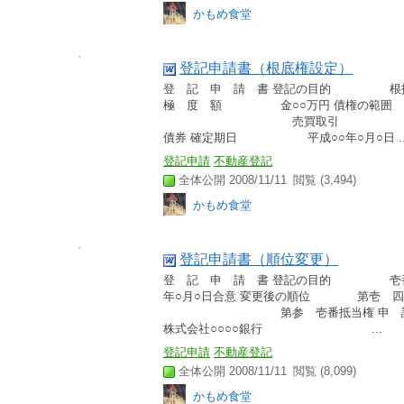
かもめ食堂
登記申請書（根底権設定）
登 記 申 請 書 登記の目的 根
極 度 額 金○○万円 債権の範囲
売買取引 
債券 確定期日 平成○○年○月○日 ..
登記申請
不動産登記
全体公開 2008/11/11
閲覧 (3,494)
かもめ食堂
登記申請書（順位変更）
登 記 申 請 書 登記の目的 
年○月○日合意 変更後の順位 
第参 壱番抵当
株式会社○○○○銀行 ...
登記申請
不動産登記
全体公開 2008/11/11
閲覧 (8,099)
かもめ食堂