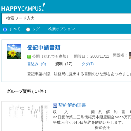
すべて
タグ
検索オプション
登記申請書類
開設者：
公開（だれでも参加）
開設日： 2008/11/11
書込み（0）
資料（17）
タグ(7)
登記申請の際、法務局に提出する書類のひな形をあつめまし
グループ資料
( 17件 )
契約解約証書
収 入 契 約 解 約 書 印
○○日受付第二三号債権元本限度額金○○○○万
平成○○年○○月○日契約を解約いたし
株式会社 ...