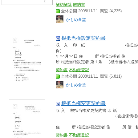
解約解除
解約書
全体公開 2008/11/11
閲覧 (4,235)
かもめ食堂
根抵当権設定契約書
収 入 印 紙 根抵当権設定契
保） 
年○○月○○日 住 所 根抵当権者
所 根抵当権設定者 第１条 （根抵当権の追加設
契約書
不動産登記
全体公開 2008/11/11
閲覧 (6,811)
かもめ食堂
根抵当権変更契約書
収 入 根抵当権変更契約書 印 
（被担保債権の範囲
平成○○年○○月○
住 所 根抵当権設定者 住 所 債 務 
契約書
不動産登記