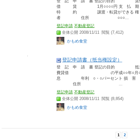
登 記 申 請 書 登記の目的 賃
借 賃 1月○○○○円 支 
特 約 譲渡・転貸ができる 
者 住所 ○○○...
登記申請
不動産登記
全体公開 2008/11/11
閲覧 (7,412)
かもめ食堂
登記申請書（抵当権設定）
登 記 申 請 書 登記の目的 抵
費貸借 の平成○○年○月○日
息 年利 ○・○パーセント 損 害 
住所 ...
登記申請
不動産登記
全体公開 2008/11/11
閲覧 (8,854)
かもめ食堂
1
2