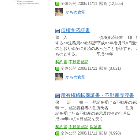
全体公開 2008/11/11
閲覧 (12,555)
かもめ食堂
債権弁済証書
収 入 債務弁済証書 印 紙 一、
する○○法務局○○出張所平成○○年壱月弐○
のとおり確かに弁済のあったことを証する。
ものとする。 平成○○年...
契約書
不動産登記
全体公開 2008/11/11
閲覧 (8,821)
かもめ食堂
所有権移転保証書・不動産売渡書
保 証 書 一、登記を受ける不動産の
転 一、登記義務者の住所氏名 住
記を受けたる不動産の表示及びその年
成○○年○○月○日登記を受く...
契約書
不動産登記
保証書
全体公開 2008/11/11
閲覧 (4,998)