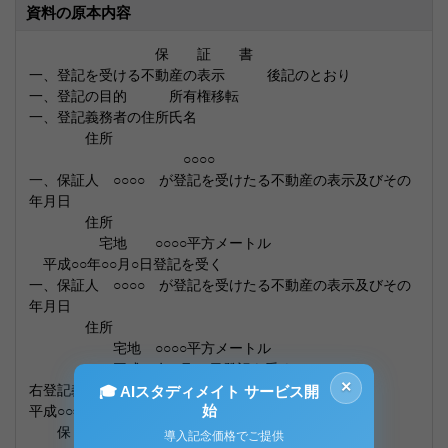
資料の原本内容
保 証 書
一、登記を受ける不動産の表示 後記のとおり
一、登記の目的 所有権移転
一、登記義務者の住所氏名
住所
○○○○
一、保証人 ○○○○ が登記を受けたる不動産の表示及びその
年月日
住所
宅地 ○○○○平方メートル
平成○○年○○月○日登記を受く
一、保証人 ○○○○ が登記を受けたる不動産の表示及びその
年月日
住所
宅地 ○○○○平方メートル
平成○○年○月○○日登記を受く
×
右登記義務者の人 違いなきことを保証します。
🎓 AIスタディメイト サービス開
始
平成○○年○月○○日
保 証 人 住所
導入記念価格でご提供