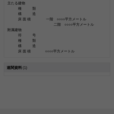
主たる建物
種 類
構 造
床 面 積 一階 ○○○○平方メートル
二階 ○○○○平方メートル
附属建物
符 号
種 類
構 造
床 面 積 ○○○○平方メートル
連関資料
(1)