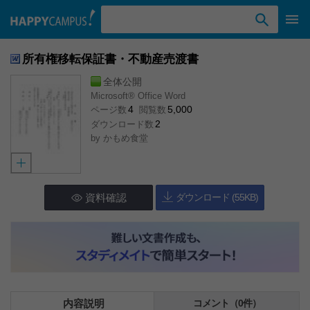
検索ワード入力
所有権移転保証書・不動産売渡書
全体公開
Microsoft® Office Word
4
5,000
ページ数
閲覧数
2
ダウンロード数
by
かもめ食堂
資料確認
ダウンロード (55KB)
内容説明
コメント（0件）