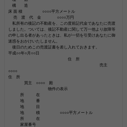
構 造
床 面 積 ○○○○平方メートル
売 渡 代 金 ○○○○万円
私所有の後記の不動産を、この度前記代金であなたに売渡
しました。ついては、後記不動産に関して万一他より故障等
の申し出る者があったときは、私が一切を引受けあなたに御
迷惑をおかけいたしません。
後日のためこの売渡証書を差し入れておきます。
平成○○年○月○○日
住 所
売主
○○○○
住 所
買主 ○○○○ 殿
物件の表示
所 在
地 番
地 目
地 積 ○○○○平方メートル
所 在
家屋番号