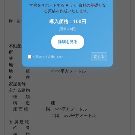
○○○○
学習をサポートする AI が、資料の基礎とな
昭和○○年○○月○○日生
る原稿を作成いたします。
保 証 人 住所
導入価格：100円
○○○○
(通常200円)
昭和○○年○○月○○日生
詳細を見る
不動産の表示
所 在
閉じる
今日はもう表示しない
番 地
地 目
地 積 ○○○○平方メートル
所 在
家屋番号
主たる建物
種 類
構 造 建
床 面 積 一階 ○○○平方メートル
二階 ○○○平方メートル
附 属 建 物
符 号
種 類