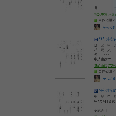
○○○
書 住所
登記申請
不動
全体公開 200
かもめ食
登記申請
登 記 申
相 続 
何 ○
申請書副本
登記申請
不動
全体公開 200
かもめ食
登記申請
登 記 申
年○月○
第参
株式会社