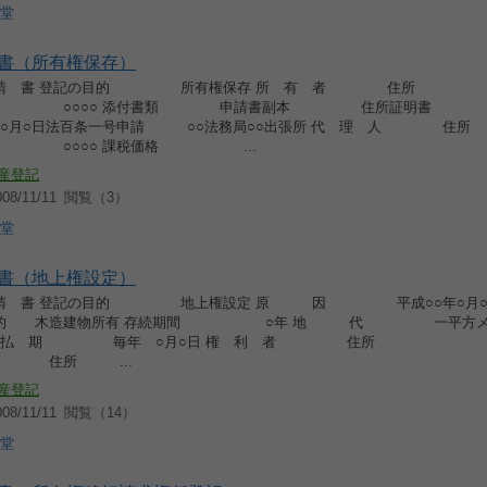
堂
書（所有権保存）
 請 書 登記の目的 所有権保存 所 有 者 住所
○ 添付書類 申請書副本 住所証明書 代
○年○月○日法百条一号申請 ○○法務局○○出張所 代 理 人 住所
○ 課税価格 ...
産登記
8/11/11
閲覧（3）
堂
書（地上権設定）
 請 書 登記の目的 地上権設定 原 因 平成○○年○月○日
の目的 木造建物所有 存続期間 ○年 地 代 一平方
円 支 払 期 毎年 ○月○日 権 利 者 住所 ○○
者 住所 ...
産登記
8/11/11
閲覧（14）
堂