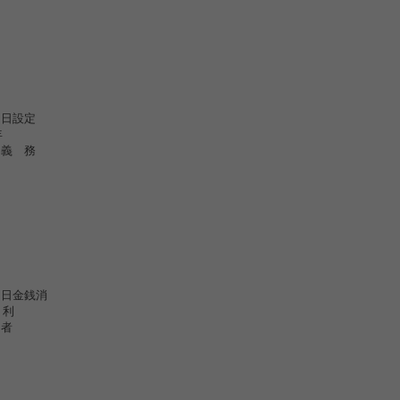
日設定
年
義 務
日金銭消
○円 利
者