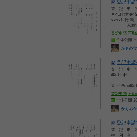
登記申請
登 記 申
月○日
○○○
原因証書
登記申請
不動
全体公開 200
かもめ食
登記申請
登 記 申
年○月○日
○○○
書 平成○○年
登記申請
不動
全体公開 200
かもめ食
登記申請
登 記 申
権 利