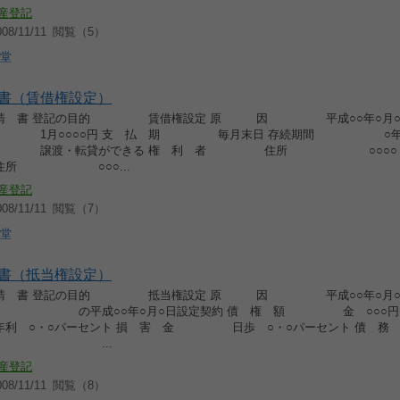
産登記
8/11/11
閲覧（5）
堂
書（賃借権設定）
 請 書 登記の目的 賃借権設定 原 因 平成○○年○月○
1月○○○○円 支 払 期 毎月末日 存続期間 ○
譲渡・転貸ができる 権 利 者 住所 ○○○○ 
 ○○○...
産登記
8/11/11
閲覧（7）
堂
書（抵当権設定）
 請 書 登記の目的 抵当権設定 原 因 平成○○年○月○
の平成○○年○月○日設定契約 債 権 額 金 ○○
○・○パーセント 損 害 金 日歩 ○・○パーセント 債 務 
 ...
産登記
8/11/11
閲覧（8）