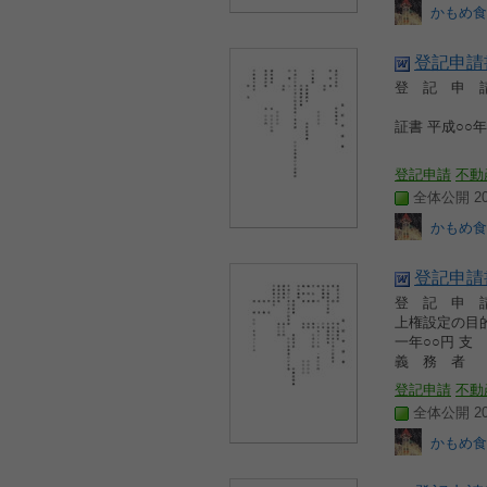
かもめ食
登記申請
登 記 申
○○○
証書 平成○
○○○
登記申請
不動
全体公開 200
かもめ食
登記申請
登 記 申
上権設定
一年○○
義 務 
登記申請
不動
全体公開 200
かもめ食