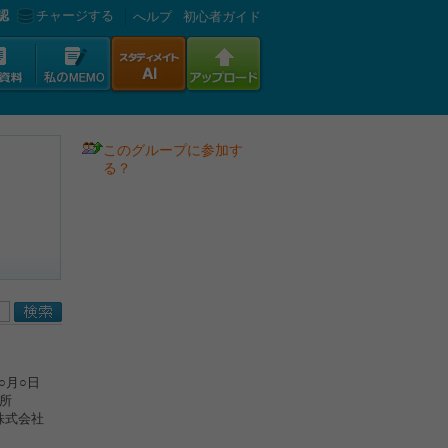
認
チャージする
へルプ
初心者ガイド
このグループに参加す
る？
○月○日
所
会社