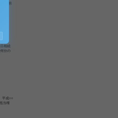
証明
日相続
分の
付書類
平成○○
抵当権
住所