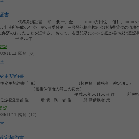
堂
証書
務弁済証書 印 紙 一、金 ○○○○万円也 但し、○○○○を
局○○出張所平成○○年壱月弐○日受付第二三号登記抵当権付金銭消費貸借の債務
に弁済のあったことを証する。 おって、右登記済にかかる抵当権の抹消登記
 平成○○年...
登記
8/11/11
閲覧（8）
堂
変更契約書
抵当権変更契約書 印 紙 （極度額・債務者・確定期日）
保債権の範囲の変更）
○年○○月○○日 住 所 根抵当
当権設定者 住 所 債 務 者 住 所 新債務者 第...
登記
8/11/11
閲覧（12）
堂
設定契約書