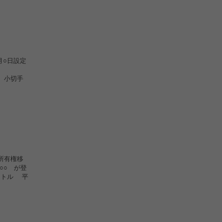
○日設定
切手
所有権移
○ が登
トル 平