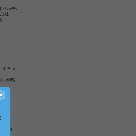
○○年○
会社
類
平成○○
権限証
×
成
日売買