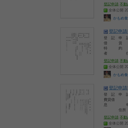
登記申請
不動
全体公開 200
かもめ食
登記申請
登 記 申
借 賃 
特 約 
者 住所
登記申請
不動
全体公開 200
かもめ食
登記申請
登 記 申
費貸借 
息 年利 
住所
登記申請
不動
全体公開 200