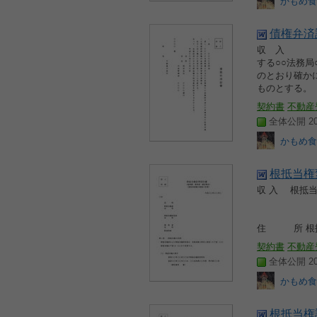
かもめ食
債権弁済
収 入 債
する○○法務
のとおり確か
ものとする。
契約書
不動産
全体公開 200
かもめ食
根抵当権
収 入 根
（被担
平成○
住 所 根抵
契約書
不動産
全体公開 200
かもめ食
根抵当権