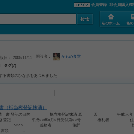
会員登録
非会員購入確
開設者：
かもめ食堂
設日： 2008/11/11
タグ(7)
する書類のひな形をあつめました
書（抵当権登記抹消）
 請 書 登記の目的 抵当権登記抹消 原 因 平成○○年
すべき登記 平成○○年○月○日受付第○○号 権利者 住
○○ 義務者 住所 株式
添付書類 ...