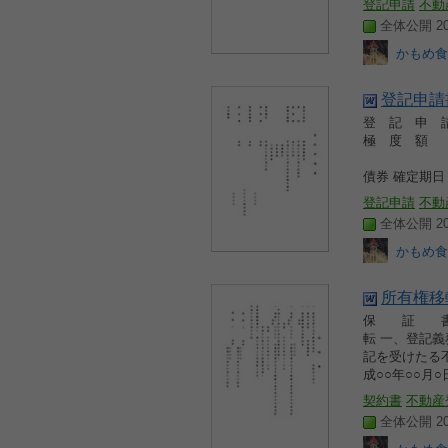
登記申請
不動
全体公開 200
かもめ食
登記申請
登 記 申
極 度 額
売
債券 確定期
登記申請
不動
全体公開 200
かもめ食
所有権移
保 証 書
転 一、登
記を受けた
成○○年○○月○
契約書
不動産
全体公開 200