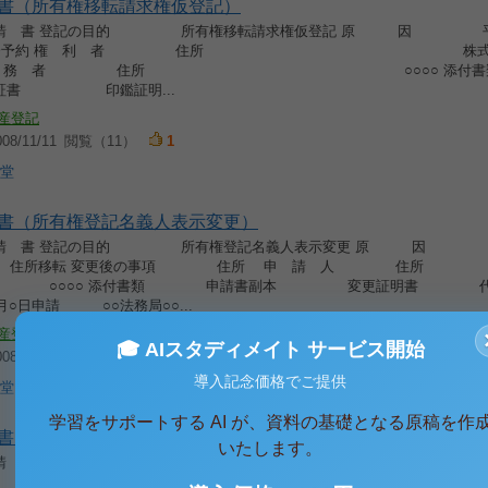
書（所有権移転請求権仮登記）
 請 書 登記の目的 所有権移転請求権仮登記 原 因 平成
代物弁済予約 権 利 者 住所 株式
○銀行 義 務 者 住所 ○○○○ 添付書
 印鑑証明...
産登記
8/11/11
閲覧（11）
1
堂
書（所有権登記名義人表示変更）
 請 書 登記の目的 所有権登記名義人表示変更 原 因 
 住所移転 変更後の事項 住所 申 請 人 住所
○ 添付書類 申請書副本 変更証明書 代理
○月○日申請 ○○法務局○○...
産登記
🎓 AIスタディメイト サービス開始
8/11/11
閲覧（4）
導入記念価格でご提供
堂
学習をサポートする AI が、資料の基礎となる原稿を作
書（所有権移転）
いたします。
 請 書 登記の目的 所有権移転 原 因 平成○○年○月○
 者 住所 ○○○○ 義 務 者 住所