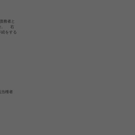
債務者と
金。 右
手続をする
権者