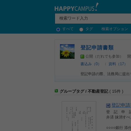
すべて
タグ
検索オプション
登記申請書類
公開（だれでも参加）
開
書込み（0）
資料（17）
登記申請の際、法務局に提出
グループタグ / 不動産登記
( 15件 )
登記申請
登 記 申
弁済 抹消
○○
○○○○銀行 