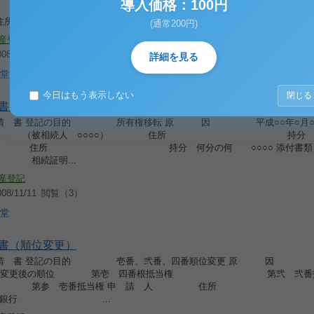
導入価格：100円
○ 添付書類 原因証書 登記済書 印鑑
証明書 代理権限...
(通常200円)
産登記
8/11/11
閲覧（3）
詳細を見る
堂
今日はもう表示しない
閉じる
書（所有権移転２）
 請 書 登記の目的 所有権移転 原 因 平成○○年○月○
人 （被相続人 ○○○○） 住所 持分 何
○○○ 住所 持分 何分の何 ○○○○ 添
 相続証明...
産登記
8/11/11
閲覧（3）
堂
書（順位変更）
 請 書 登記の目的 壱番、弐番、四番順位変更 原 因 
日合意 変更後の順位 第壱 四番根抵当権 第弐 弐番
 壱番抵当権 申 請 人 
○○○○銀行 ...