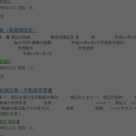
産登記
8/11/11
閲覧（8）
堂
書（根底権設定）
 請 書 登記の目的 根抵当権設定 原 因 平成○○年○月
 金○○万円 債権の範囲 平成○○年○月○日手形割引契約
買取引 手形債券 小
日 平成○○年○月○日 ...
産登記
8/11/11
閲覧（3）
堂
転保証書・不動産売渡書
 一、登記を受ける不動産の表示 後記のとおり 一、登記の目的 
記義務者の住所氏名 住所 ○○○○ 一、保証人 ○○○
る不動産の表示及びその年月日 住所 宅地 ○○○○平方メー
日登記を受く...
登記
保証書
8/11/11
閲覧（4）