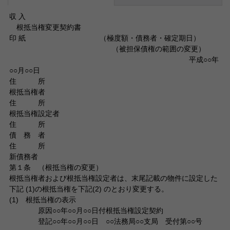
収 入
根抵当権変更契約書
印 紙 （極度額・債務者・確定期日）
（被担保債権の範囲の変更）
平成○○年
○○月○○日
住 所
根抵当権者
住 所
根抵当権設定者
住 所
債 務 者
住 所
新債務者
第１条 （根抵当権の変更）
根抵当権者および根抵当権設定者は、末尾記載の物件に設定した
下記 (1)の根抵当権を下記(2) のとおり変更する。
(1) 根抵当権の表示
原因○○年○○月○○日付根抵当権設定契約
登記○○年○○月○○日 ○○法務局○○支局 受付第○○号