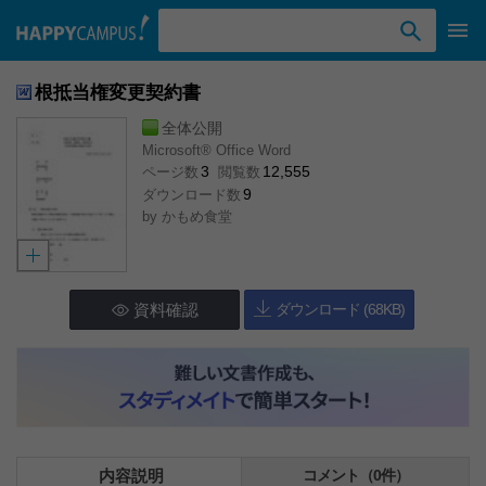
検索ワード入力
根抵当権変更契約書
全体公開
Microsoft® Office Word
3
12,555
ページ数
閲覧数
9
ダウンロード数
by
かもめ食堂
資料確認
ダウンロード (68KB)
内容説明
コメント（0件）