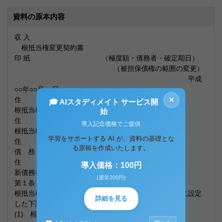
資料の原本内容
収 入
根抵当権変更契約書
印 紙 （極度額・債務者・確定期日）
（被担保債権の範囲の変更）
平成
○○年○○月○○日
×
住 所
🎓 AIスタディメイト サービス開
根抵当権者
始
住 所
導入記念価格でご提供
根抵当権設定者
学習をサポートする AI が、資料の基礎とな
住 所
る原稿を作成いたします。
債 務 者
住 所
導入価格：100円
新債務者
(通常200円)
第１条 （根抵当権の変更）
根抵当権者および根抵当権設定者は、末尾記載の物件に設定
詳細を見る
した下記 (1)の根抵当権を下記(2) のとおり変更する。
(1) 根抵当権の表示