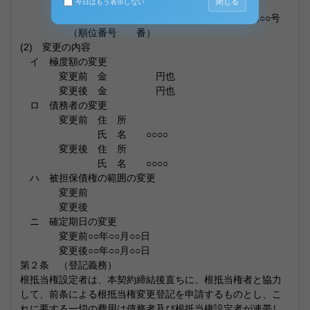
閉じる
原因○○年○○月○○日付根抵当権設定契約
今日はもう表示しない
登記○○年○○月○○日 ○○法務局○○支局 受付第○○号
（順位番号 番）
(2) 変更の内容
イ 極度額の変更
変更前 金 円也
変更後 金 円也
ロ 債務者の変更
変更前 住 所
氏 名 ○○○○
変更後 住 所
氏 名 ○○○○
ハ 被担保債権の範囲の変更
変更前
変更後
ニ 確定期日の変更
変更前○○年○○月○○日
変更後○○年○○月○○日
第２条 （登記義務）
根抵当権設定者は、本契約締結後直ちに、根抵当権者と協力
して、前条による根抵当権変更登記を申請するものとし、こ
れに要する一切の費用は債務者及び根抵当権設定者が連帯し