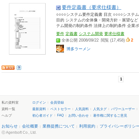
要件定義書（要求仕様書）
○○○○システム要件定義書 目次 ○○○○シス
目的 システムの全体像・開発方針・展望など 
テム開発の制約条件 法律上の制約条件 企業ポ
要件
定義書
システム開発
要求仕様書
全体公開 2008/09/22
閲覧 (17,458)
2
博多ラーメン
1
私の資料室
ログイン
会員登録
資料一覧
最新資料
ベストセラー
人気資料
人気タグ
パワーユーザー
FAQ
ヘルプ
初心者ガイド
お問い合わせ
著作権に関するご意見
お知らせ
会社概要
業務提携について
利用規約
プライバシーポリシ
ⓒ Agentsoft Co., Ltd.