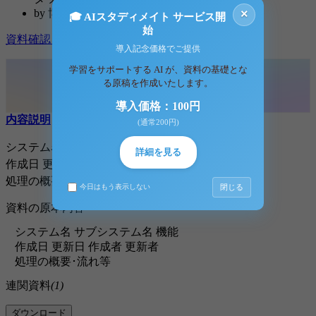
by
博多ラーメン
×
🎓 AIスタディメイト サービス開
始
資料確認
ダウンロード (33KB)
導入記念価格でご提供
学習をサポートする AI が、資料の基礎とな
る原稿を作成いたします。
導入価格：100円
内容説明
コメント（0件）
(通常200円)
システム名 サブシステム名 機能
詳細を見る
作成日 更新日 作成者 更新者
処理の概要･流れ等
閉じる
今日はもう表示しない
資料の原本内容
システム名 サブシステム名 機能
作成日 更新日 作成者 更新者
処理の概要･流れ等
連関資料
(1)
ダウンロード