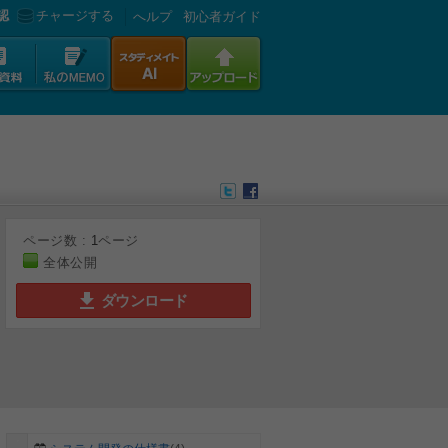
認
チャージする
へルプ
初心者ガイド
ページ数 :
1
ページ
全体公開
ダウンロード