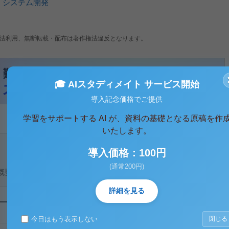
、
システム開発
法利用、無断転載・配布は著作権法違反となります。
🎓 AIスタディメイト サービス開始
導入記念価格でご提供
学習をサポートする AI が、資料の基礎となる原稿を作
いたします。
導入価格：100円
(通常200円)
概要
詳細を見る
今日はもう表示しない
閉じる