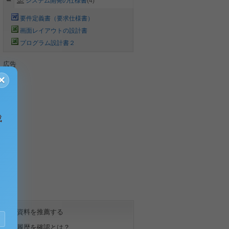
システム開発の仕様書
(4)
要件定義書（要求仕様書）
画面レイアウトの設計書
プログラム設計書２
広告
×
成
資料を推薦する
履歴を確認とは？