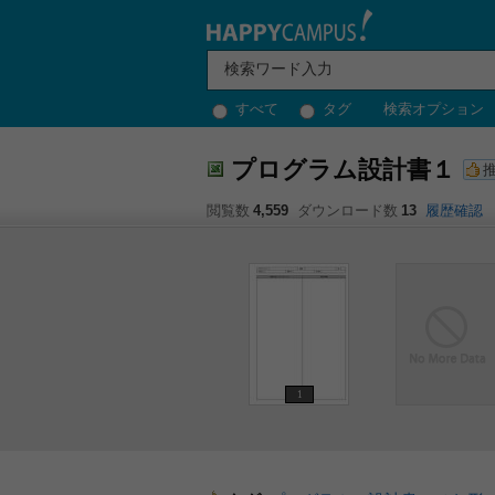
すべて
タグ
検索オプション
プログラム設計書１
閲覧数
4,559
ダウンロード数
13
履歴確認
1