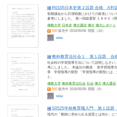
R0105日本史第２設題 合格 A判
初期議会から日清戦後にかけての政党について
参考にしました。 第一回総選挙 １８９０（
佛教大学
日本史
佛大通信
佛大
佛大レポート
550
販売中 2016/05/06
閲覧（10）
relax
教科教育法社会１ 第１設題 合
社会科の学習指導方法について説明しなさい。
考にしました。 本論分の構成 各学習指導方
章 学習指導の類型 「学習指導の類型には
と、
佛教大学
教科教育法社会
社会
佛大
佛大通信
550
販売中 2016/05/09
閲覧（9）
relax
S0525学校教育職入門 第１設題
現代の「教師に求められる資質とは何か」に