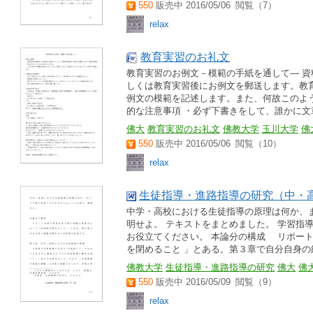
550
販売中 2016/05/06
閲覧（7）
relax
教育実習のお礼文
教育実習のお例文－模範の手紙を通して― 
しくは教育実習後にお例文を郵送します。教
例文の模範を記述します。また、何故このよ
的な注意事項 ・必ず下書きをして、誰かに文章.
佛大
教育実習のお礼文
佛教大学
玉川大学
佛
550
販売中 2016/05/06
閲覧（10）
relax
生徒指導・進路指導の研究（中・高
中学・高校における生徒指導の原理は何か、
明せよ。 テキストをまとめました。 学習指
お役立てください。 本論分の構成 リポー
を閉めること 」とある。第３章で自分自身の経.
佛教大学
生徒指導・進路指導の研究
佛大
佛
550
販売中 2016/05/09
閲覧（9）
relax