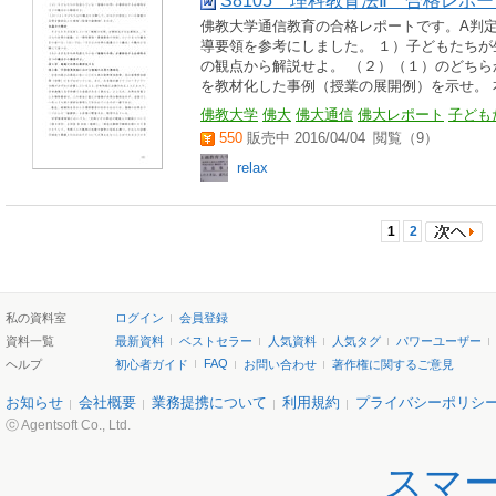
S8105 理科教育法Ⅱ 合格レポ
佛教大学通信教育の合格レポートです。A判
導要領を参考にしました。 １）子どもたち
の観点から解説せよ。 （２）（１）のどち
を教材化した事例（授業の展開例）を示せ。 本.
佛教大学
佛大
佛大通信
佛大レポート
子ども
550
販売中 2016/04/04
閲覧（9）
relax
1
2
私の資料室
ログイン
会員登録
資料一覧
最新資料
ベストセラー
人気資料
人気タグ
パワーユーザー
FAQ
ヘルプ
初心者ガイド
お問い合わせ
著作権に関するご意見
お知らせ
会社概要
業務提携について
利用規約
プライバシーポリシ
ⓒ Agentsoft Co., Ltd.
スマ