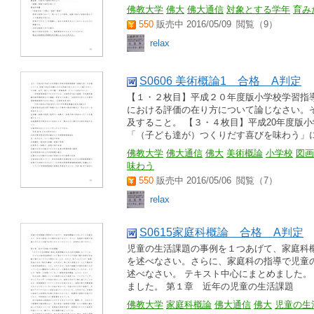
佛教大学
佛大
佛大通信
対象とする学年
育み
550
販売中 2016/05/09
閲覧（9）
relax
S0606 美術概論1 合格 A判定
【１・２枚目】平成２０年度版小学校学習指
における評価の在り方について論じなさい。
及すること。 【３・４枚目】平成20年度版
「（子ども達が）つくりだす喜びを味わう」にせ
佛教大学
佛大通信
佛大
美術概論
小学校
図画
味わう
550
販売中 2016/05/06
閲覧（7）
relax
S0615家庭科概論 合格 A判定
児童の生活課題の事例を１つあげて、家庭科
を述べなさい。さらに、家庭科の指導で児童
述べなさい。 テキスト中心にまとめました。
ました。 第１章 近年の児童の生活課題
佛教大学
家庭科概論
佛大通信
佛大
児童の生