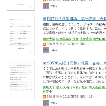
relax
R0711法律学概論 第一設題 合
物権と債権の違いについて。 テキストを的確
点について、４つに分けて論述する。次に、
る財産権とは何か 経済的な利益をその内容と
佛教大学
法律学概論
佛大
佛大通信
佛大レポ
550
販売中 2016/05/06
閲覧（10）
relax
S0536人権（同和）教育 合格
５０年に及ぶ戦後の同和教育史を概括するこ
（同和）学習のあり方を具体的に論述するこ
引用は原文のままとする。現在では、不適切
は同和地区のデーターなど最小限にとどめる。 
佛教大学
佛大
人権（同和）教育
佛大通信
佛
教育史
550
販売中 2016/05/06
閲覧（13）
relax