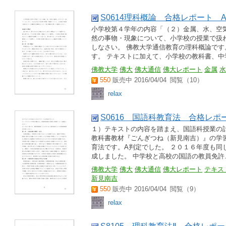
S0614理科概論 合格レポート
小学校第４学年の内容「（２）金属、水、空
然の事物・現象について、小学校の授業で扱
しなさい。 佛教大学通信教育の理科概論です
す。 テキストに加えて、小学校の教科書、中学.
佛教大学
佛大
佛大通信
佛大レポート
金属
水
550
販売中 2016/04/04
閲覧（10）
relax
S0616 国語科教育法 合格レ
１）テキストの内容を踏まえ、国語科授業の
教科書教材『ごんぎつね（新見南吉）』の学
育法です。A判定でした。 ２０１６年度も同
成しました。 中学校と高校の国語の教員免許..
佛教大学
佛大
佛大通信
佛大レポート
テキス
新見南吉
550
販売中 2016/04/04
閲覧（9）
relax