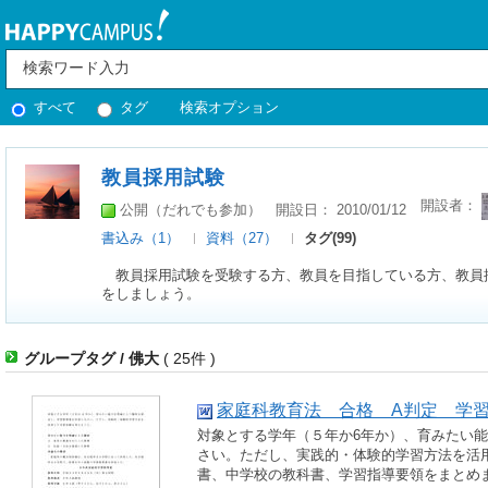
すべて
タグ
検索オプション
教員採用試験
開設者：
公開（だれでも参加）
開設日： 2010/01/12
書込み（1）
資料（27）
タグ(99)
教員採用試験を受験する方、教員を目指している方、教員
をしましょう。
グループタグ / 佛大
( 25件 )
家庭科教育法 合格 A判定 学
対象とする学年（５年か6年か）、育みたい
さい。ただし、実践的・体験的学習方法を活
書、中学校の教科書、学習指導要領をまとめ