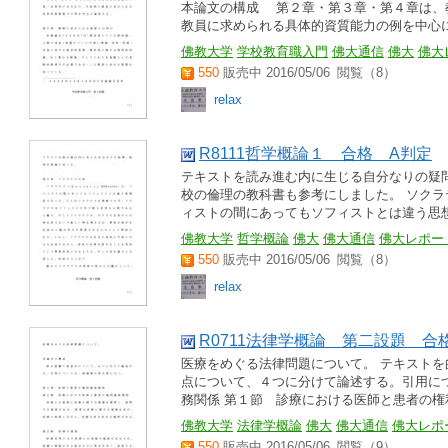
本論文の構成 第２章・第３章・第４章は、
教員に求められる具体的資質能力の例を中心
佛教大学
学校教育職入門
佛大通信
佛大
佛大
550
販売中 2016/05/06
閲覧（8）
relax
R8111哲学概論１ 合格 A判定
テキストを読み進む内に生じる自分なりの疑
校の倫理の教科書も参考にしました。 ソクラテスの
ィストの間にあってもソフィストとは違う思
佛教大学
哲学概論
佛大
佛大通信
佛大レポー
550
販売中 2016/05/06
閲覧（8）
relax
R0711法律学概論 第二設題 合
医療をめぐる法律問題について。 テキストを
点について、４つに分けて論述する。引用に
務関係 第１節 診療における医師と患者の権
佛教大学
法律学概論
佛大
佛大通信
佛大レポ
550
販売中 2016/05/06
閲覧（9）