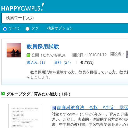
すべて
タグ
検索オプション
教員採用試験
開設者：
公開（だれでも参加）
開設日： 2010/01/12
書込み（1）
資料（27）
タグ(99)
教員採用試験を受験する方、教員を目指している方、教員
をしましょう。
グループタグ / 育みたい能力
( 1件 )
家庭科教育法 合格 A判定 学
対象とする学年（５年か6年か）、育みたい
さい。ただし、実践的・体験的学習方法を活
書、中学校の教科書、学習指導要領をまとめ