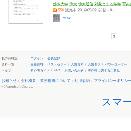
佛教大学
佛大
佛大通信
対象とする学年
育み
550
販売中 2016/05/09
閲覧（9）
relax
1
私の資料室
ログイン
会員登録
資料一覧
最新資料
ベストセラー
人気資料
人気タグ
パワーユーザー
FAQ
ヘルプ
初心者ガイド
お問い合わせ
著作権に関するご意見
お知らせ
会社概要
業務提携について
利用規約
プライバシーポリシ
ⓒ Agentsoft Co., Ltd.
スマ