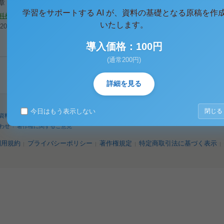
１章 近年の児童の生活課題
学習をサポートする AI が、資料の基礎となる原稿を作
科概論
佛大通信
佛大
児童の生活課題
いたします。
016/05/06
閲覧（7）
導入価格：100円
(通常200円)
1
詳細を見る
今日はもう表示しない
閉じる
資料
人気タグ
パワーユーザー
検索
わせ
著作権に関するご意見
利用規約
プライバシーポリシー
著作権規定
特定商取引法に基づく表示