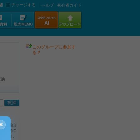
認
チャージする
へルプ
初心者ガイド
このグループに参加す
る？
交換
×
その理由
具体的に
参考にし