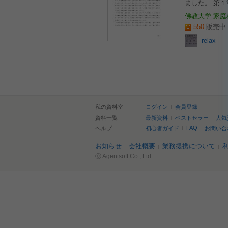
ました。 第
佛教大学
家庭
550
販売中 2
relax
私の資料室
ログイン
会員登録
資料一覧
最新資料
ベストセラー
人気
FAQ
ヘルプ
初心者ガイド
お問い合
お知らせ
会社概要
業務提携について
ⓒ Agentsoft Co., Ltd.