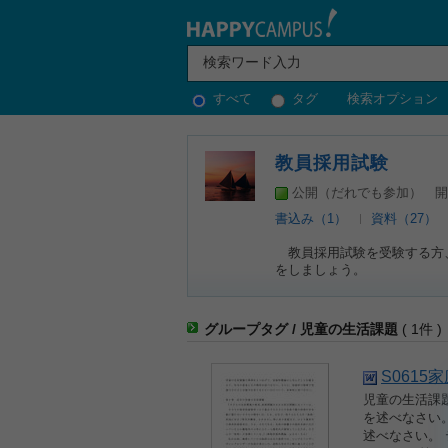
すべて
タグ
検索オプション
教員採用試験
公開（だれでも参加）
開
書込み（1）
資料（27）
教員採用試験を受験する方、
をしましょう。
グループタグ / 児童の生活課題
( 1件 )
S061
児童の生活課
を述べなさい
述べなさい。