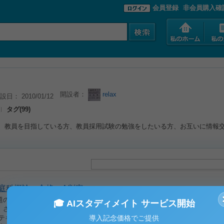
会員登録
非会員購入確
開設者：
relax
設日： 2010/01/12
タグ(99)
教員を目指している方、教員採用試験の勉強をしたいる方、お互いに情報
5家庭科概論 合格 A判定
題の事例を１つあげて、家庭科概論から学んだことを踏まえて、自分の意見と
🎓 AIスタディメイト サービス開始
。さらに、家庭科の指導で児童のどのような能力を育てるとよいかについて、
 テキスト中心にまとめました。 家庭科教科法のテキストと、学習指導要領も
導入記念価格でご提供