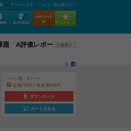
認
チャージする
へルプ
初心者ガイド
課題 A評価レポー
推薦
0
ページ数 :
3
ページ
会員
770円
非会員
924円
|
ダウンロード
カート入れる