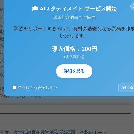
🎓 AIスタディメイト サービス開始
習慣の乱れから、生活習慣病や肥満などの健康問題が深刻化し
プリメントへの関心が高まっている。その中でも、国が個別に
導入記念価格でご提供
える「保健機能食品」に分類される特定保健用食品（トクホ）
学習をサポートする AI が、資料の基礎となる原稿を作
健効果を示すことができる食品として注目されている。特定保
いたします。
機能があります」といった保健の目的を記載できる唯一の食品
指標となる重要な情報を提供している。本レポートでは、特定
導入価格：100円
の「ヘルシア緑茶a」を取り上げる。この製品は「内臓体脂肪を
(通常200円)
が認可されており、多くの消費者に利用されている。そこで今
分である茶カテキンに着目し、その期待される効果、関与成分の
詳細を見る
の注意点について検討する。
今日はもう表示しない
閉じる
特定保健用食品として消費者庁の許可を受けた製品であり、通常
有していることが...
5年度 次世代教育実践学総論 第2課題 合格レポート