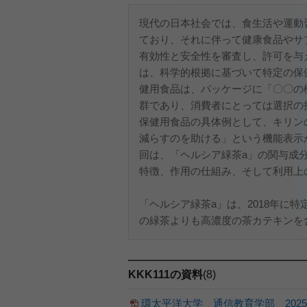
現代の日本社会では、食生活や運動
ており、それに伴って健康食品やサ
有効性と安全性を審査し、許可を与
は、科学的根拠に基づいて特定の保
健用食品は、パッケージに「〇〇の
群であり、消費者にとっては選択の
保健用食品の具体例として、キリン
減らすのを助ける」という機能表示
回は、「ヘルシア緑茶a」の関与成
特徴、作用の仕組み、そして利用上
「ヘルシア緑茶a」は、2018年に
の緑茶よりも高濃度の茶カテキンを含
KKK111の資料
(8)
環太平洋大学 通信教育学部 202