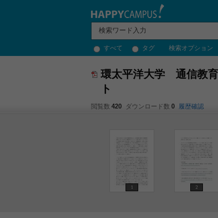
すべて
タグ
検索オプション
環太平洋大学 通信教育
ト
閲覧数
420
ダウンロード数
0
履歴確認
1
2