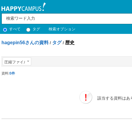
すべて
タグ
検索オプション
hagepin56さんの資料
タグ
歴史
/
/
圧縮ファイル
資料:
0件
該当する資料はあ