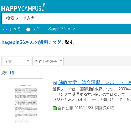
すべて
タグ
検索オプション
hagepin56さんの資料
タグ
歴史
/
/
文書
全ての拡張子
資料:
1件
佛教大学 総合演習 レポート 
選択テーマは「国際理解教育」です。 2009
ーリングで受講する方が多いのではないでし
状態だと思われます。 一つの雛形として、参
全体公開 2010/11/23
閲覧(5,613)