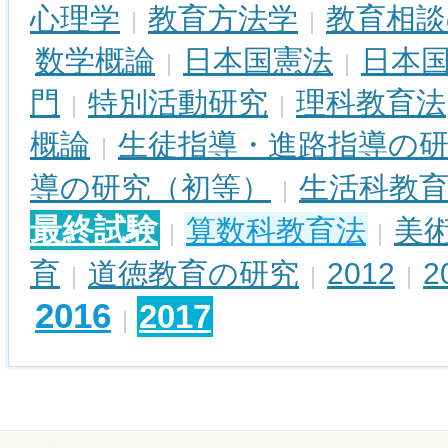
心理学
教育方法学
教育相談
|
|
数学概論
日本国憲法
日本
|
|
門
特別活動研究
理科教育法
|
|
概論
生徒指導・進路指導の
|
導の研究（初等）
生活科教
|
最終試験
算数科教育法
美
|
|
育
道徳教育の研究
2012
2
|
|
|
2016
2017
|