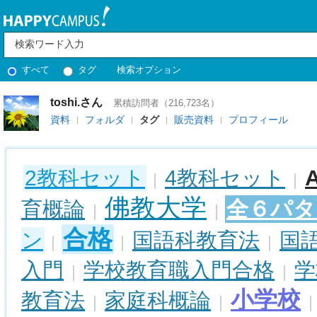
すべて
タグ
検索オプション
toshi.さん
累積訪問者（216,723名）
資料
フォルダ
タグ
販売資料
プロフィール
2教科セット
4教科セット
|
|
佛教大学
全６パタ
育概論
|
|
合格
ン
国語科教育法
国
|
|
|
入門
学校教育職入門合格
学
|
|
小学校
教育法
家庭科概論
|
|
|