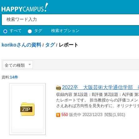
すべて
タグ
検索オプション
korikoさんの資料
タグ
レポート
/
/
全ての種類
資料:
14件
2022卒＿大阪芸術大学通信学部
収録内容 第1設題：B評価 第2設題：A評価 第3
たレポートです。 担当教授からの評価コメ
さえあれば方向性を見失わずに、オリジナリテ
550
販売中 2022/12/23
閲覧(1,931)