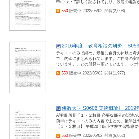
申について詳しく記されており、設題の趣旨が
550
販売中 2022/05/02
閲覧(2,008)
2016年度 教育相談の研究 S05
テキストのみで纏め、最後に自身の体験と考
で、的確にまとめられています。ご自身の実
ています。」との所見を頂いています。 レポー
550
販売中 2022/05/02
閲覧(1,977)
佛教大学 S0606 美術概論Ⅰ 2
A評価 所見「１・２枚目 必要な部分の記述が
前半はテキストのみの内容でまとめ、後半は
【１・２枚目】 平成20年版小学校学習指導要
550
販売中 2022/05/02
閲覧(6,052)