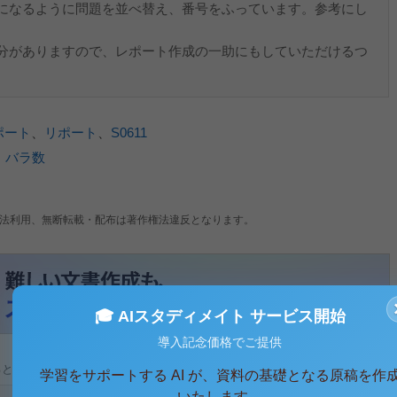
になるように問題を並べ替え、番号をふっています。参考にし
分がありますので、レポート作成の一助にもしていただけるつ
ポート
、
リポート
、
S0611
、
バラ数
法利用、無断転載・配布は著作権法違反となります。
🎓 AIスタディメイト サービス開始
導入記念価格でご提供
ると、テキストデータがみえます。 )
学習をサポートする AI が、資料の基礎となる原稿を作
いたします。