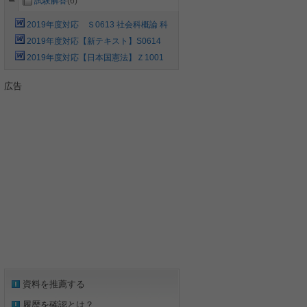
試験解答
(6)
2019年度対応 Ｓ0613 社会科概論 科
目最終試験解答 佛教大学
2019年度対応【新テキスト】S0614
理科概論 科目最終試験解答例 問題6パタ
2019年度対応【日本国憲法】Ｚ1001
ーン
Ａ6109 科目最終試験 解答例 設問6パタ
ーン 新・旧テキストに対応
広告
資料を推薦する
履歴を確認とは？