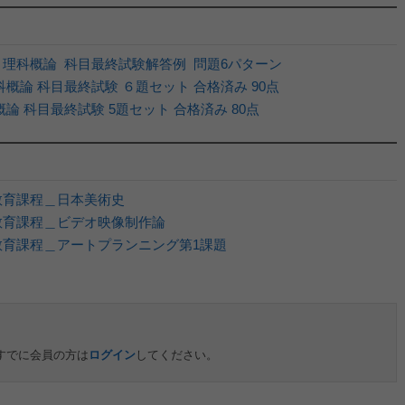
14 理科概論 科目最終試験解答例 問題6パターン
語科概論 科目最終試験 ６題セット 合格済み 90点
科概論 科目最終試験 5題セット 合格済み 80点
教育課程＿日本美術史
＿教育課程＿ビデオ映像制作論
教育課程＿アートプランニング第1課題
すでに会員の方は
ログイン
してください。