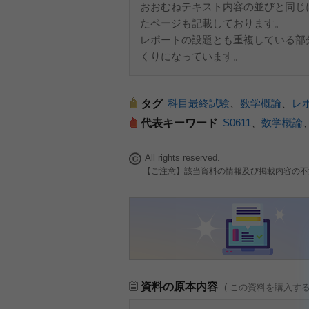
おおむねテキスト内容の並びと同じ
たページも記載しております。
レポートの設題とも重複している部
くりになっています。
科目最終試験
、
数学概論
、
レ
タグ
S0611
、
数学概論
代表キーワード
All rights reserved.
【ご注意】該当資料の情報及び掲載内容の不
資料の原本内容
( この資料を購入す