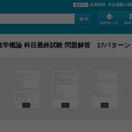
会員登録
非会員購入確
11 数学概論 科目最終試験 問題解答 17パター
3
4
5