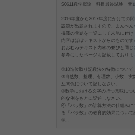
S0611数学概論 科目最終試験 
2016年度から2017年度にかけて
設題が出題されますので、まんべんな
掲載の問題を一覧にして末尾に付け
内容はほぼテキストからのものです
おおむねテキスト内容の並びと同じ
参考にしたページも記載しておりま
①10進位取り記数法の特徴について
②自然数、整理、有理数、小数、実
互関係について記しなさい。
③数学における文字の持つ意味につ
的な例をもとに記述しなさい。
④「バラ数」の計算方法の仕組みに
る「バラ数」の教育的効果について
⑤...