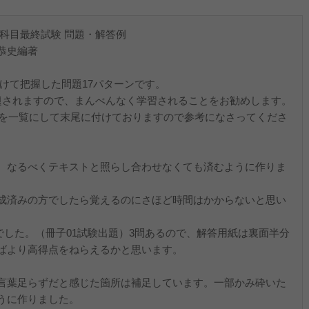
論 科目最終試験 問題・解答例
恭史編著
にかけて把握した問題17パターンです。
題されますので、まんべんなく学習されることをお勧めします。
題を一覧にして末尾に付けておりますので参考になさってくださ
、なるべくテキストと照らし合わせなくても済むように作りま
成済みの方でしたら覚えるのにさほど時間はかからないと思い
格でした。（冊子01試験出題）3問あるので、解答用紙は裏面半分
ばより高得点をねらえるかと思います。
言葉足らずだと感じた箇所は補足しています。一部かみ砕いた
うに作りました。