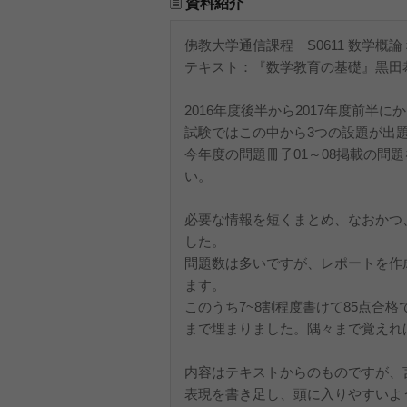
資料紹介
佛教大学通信課程 S0611 数学概
テキスト：『数学教育の基礎』黒田
2016年度後半から2017年度前半
試験ではこの中から3つの設題が出
今年度の問題冊子01～08掲載の問
い。
必要な情報を短くまとめ、なおかつ
した。
問題数は多いですが、レポートを作
ます。
このうち7~8割程度書けて85点合
まで埋まりました。隅々まで覚えれ
内容はテキストからのものですが、
表現を書き足し、頭に入りやすいよ