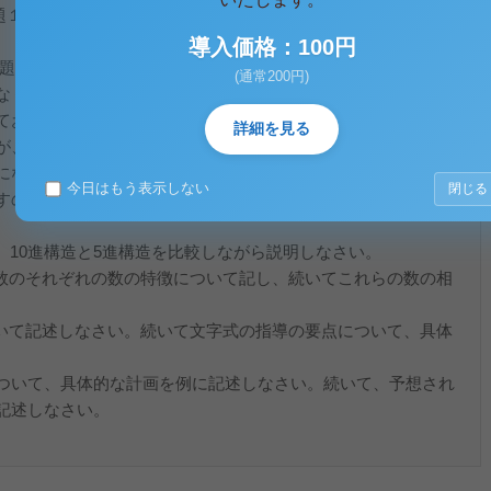
問題１７パターン
導入価格：100円
の問題はこの17パターンで全てだと思われます。この中から3つの
(通常200円)
く学習されることをお勧めします。今年度の問題冊子01～08
ておりますので参考になさってください。
詳細を見る
が、言葉足らずだと感じた個所は自分なりに補足しています。
になるように、並べ替え、番号をふっています。
今日はもう表示しない
閉じる
すのでご確認ください。
、10進構造と5進構造を比較しながら説明しなさい。
数のそれぞれの数の特徴について記し、続いてこれらの数の相
いて記述しなさい。続いて文字式の指導の要点について、具体
ついて、具体的な計画を例に記述しなさい。続いて、予想され
記述しなさい。