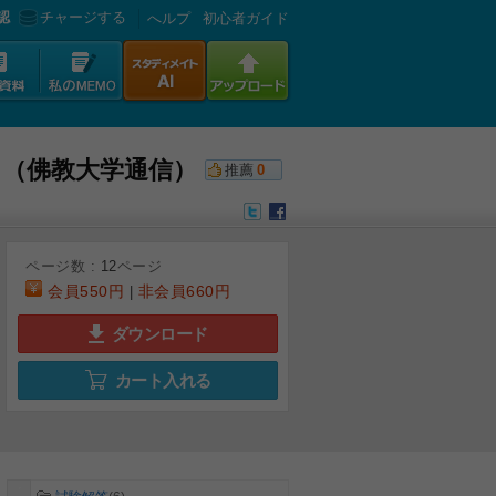
認
チャージする
へルプ
初心者ガイド
ン （佛教大学通信）
推薦
0
ページ数 :
12
ページ
会員
550円
非会員
660円
|
ダウンロード
カート入れる
6
7
8
9