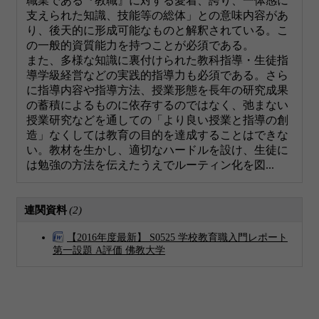
職業である『教職』に対する愛着、誇り、一体感に
支えられた知識、技能等の総体」との意味内容があ
り、後天的に形成可能なものと解釈されている。こ
の一般的資質能力を持つことが必須である。
また、多様な知識に裏付けられた教科指導・生徒指
導学級経営などの実践的指導力も必須である。さら
に指導内容や指導方法、授業形態を長年の研究成果
の蓄積によるものに依存するのではなく、弛まない
授業研究などを通しての「より良い授業と指導の創
造」なくしては教育の目的を達成することはできな
い。教材を生かし、適切なハードルを設け、生徒に
は勉強の方法を伝えたうえでルーティン化を図...
連関資料
(2)
【2016年度最新】 S0525 学校教育職入門レポート
第一設題 A評価 佛教大学