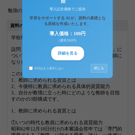
始
導入記念価格でご提供
勉強の参考にして下されば幸いです。
学習をサポートする AI が、資料の基礎とな
る原稿を作成いたします。
資料の原本内容
導入価格：100円
学校教育職入門 S0525 評価A
(通常200円)
設問：現代の「教師に求められる資質とは何か」に
詳細を見る
ついてまとめたうえで、あなたはどのような教師に
なりたいのかについて述べてください。
閉じる
今日はもう表示しない
このレポートは
1、教師に求められる資質とは
2、今後特に教員に求められる具体的資質能力
3、自分が教壇に立った時にどのような教師を目指
すのかの3部構成です。
1、教師に求められる資質とは
①いつの時代も教員に求められる資質能力
昭和62年12月18日付けの本審議会答申では「専門的