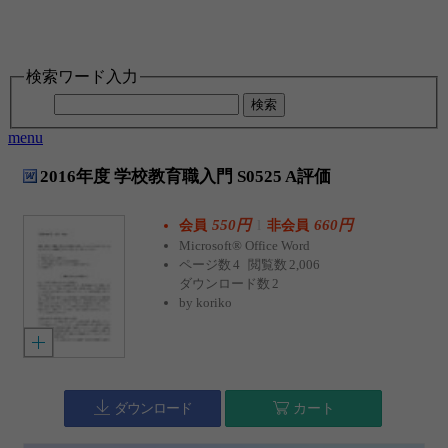
検索ワード入力
検索
menu
2016年度 学校教育職入門 S0525 A評価
550円
l
660円
会員
非会員
Microsoft® Office Word
ページ数
4
閲覧数
2,006
ダウンロード数
2
by
koriko
ダウンロード
カート