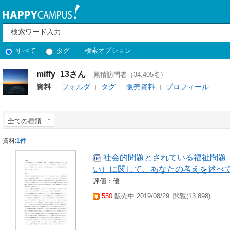
すべて
タグ
検索オプション
miffy_13さん
累積訪問者（34,405名）
資料
フォルダ
タグ
販売資料
プロフィール
全ての種類
資料:
1件
社会的問題とされている福祉問題
い）に関して、あなたの考えを述べ
評価：優
550
販売中 2019/08/29
閲覧(13,898)