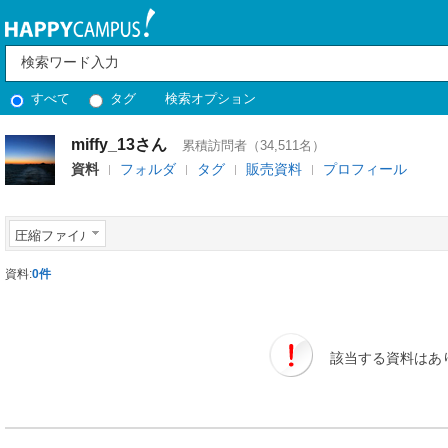
すべて
タグ
検索オプション
miffy_13さん
累積訪問者（34,511名）
資料
フォルダ
タグ
販売資料
プロフィール
圧縮ファイル
資料:
0件
該当する資料はあ