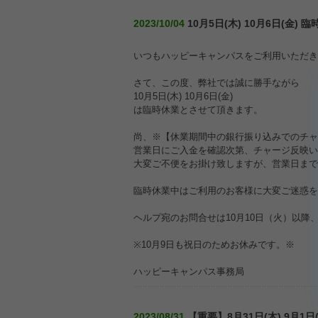
2023/10/04
10月5日(木) 10月6日(金)
いつもハッピーキャンパスをご利用いただき
さて、この度、弊社では誠に勝手ながら
10月5日(木) 10月6日(金)
は臨時休業とさせて頂きます。
尚、※【休業期間中の銀行振り込みでのチャ
営業日にご入金を確認次第、チャージ反映い
大変ご不便をお掛け致しますが、営業日まで
臨時休業中はご利用のお客様に大変ご迷惑を
ヘルプ宛のお問合せは10月10日（火）以降
※10月9日も祝日のためお休みです。※
ハッピーキャンパス事務局
2023/08/31
【重要】8月31日(木) 9月1