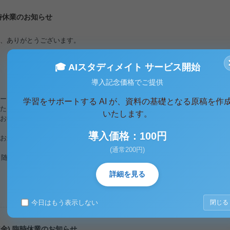
 臨時休業のお知らせ
、ありがとうございます。
🎓 AIスタディメイト サービス開始
導入記念価格でご提供
ージ反映は行っておりません。】※
学習をサポートする AI が、資料の基礎となる原稿を作
たします。
いたします。
お待ち頂きますようお願い申し上げます。
導入価格：100円
おかけいたしますが、何卒ご理解とご協力のほど、よろしくお願い致します
(通常200円)
、随時ご返答させて頂きます。
詳細を見る
今日はもう表示しない
閉じる
日(金) 臨時休業のお知らせ