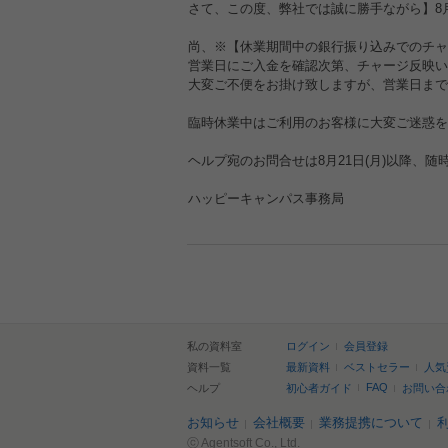
さて、この度、弊社では誠に勝手ながら】8月
尚、※【休業期間中の銀行振り込みでのチャ
営業日にご入金を確認次第、チャージ反映い
大変ご不便をお掛け致しますが、営業日まで
臨時休業中はご利用のお客様に大変ご迷惑を
ヘルプ宛のお問合せは8月21日(月)以降、
ハッピーキャンパス事務局
私の資料室
ログイン
会員登録
資料一覧
最新資料
ベストセラー
人気
FAQ
ヘルプ
初心者ガイド
お問い合
お知らせ
会社概要
業務提携について
ⓒ Agentsoft Co., Ltd.