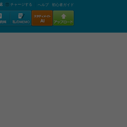
認
チャージする
へルプ
初心者ガイド
。