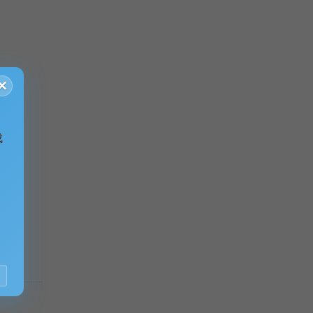
×
成
。