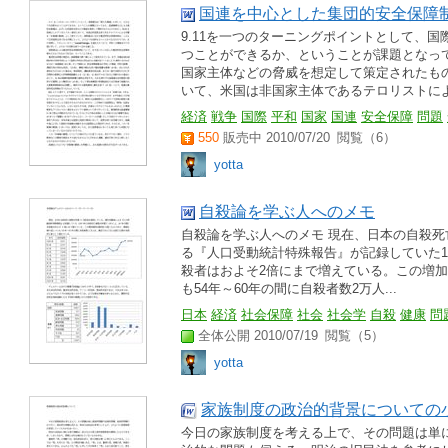
国連を中心とした集団的安全保障
9.11を一つのターニングポイントとして、
つことができるか、ということが課題となっ
国家主体などの脅威を想定して策定されたもの
いて、米国は非国家主体であるテロリストによ.
経済
戦争
国際
平和
国家
国連
安全保障
問題
550
販売中 2010/07/20
閲覧（6）
yotta
自殺論を学ぶ人へのメモ
自殺論を学ぶ人へのメモ 現在、日本の自殺死
る『人口受動統計特殊報告』が記録していた19
殺者はおよそ2倍にまで増えている。この増
も54年～60年の間に自殺者数2万人...
日本
経済
社会保障
社会
社会学
自殺
健康
問
全体公開 2010/07/19
閲覧（5）
yotta
家族制度の政治的背景についての
今日の家族制度を考える上で、その問題は単