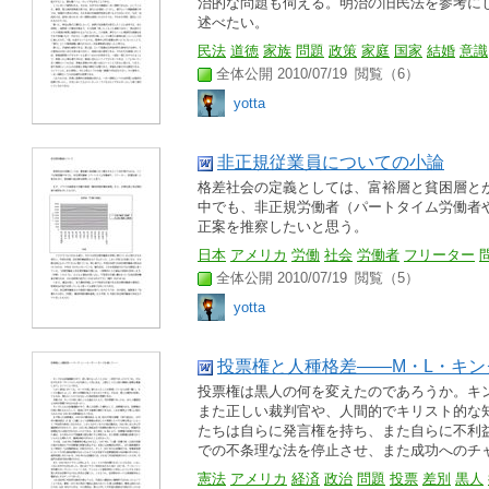
治的な問題も伺える。明治の旧民法を参考に
述べたい。
民法
道徳
家族
問題
政策
家庭
国家
結婚
意識
全体公開 2010/07/19
閲覧（6）
yotta
非正規従業員についての小論
格差社会の定義としては、富裕層と貧困層と
中でも、非正規労働者（パートタイム労働者
正案を推察したいと思う。
日本
アメリカ
労働
社会
労働者
フリーター
全体公開 2010/07/19
閲覧（5）
yotta
投票権と人種格差――M・L・キ
投票権は黒人の何を変えたのであろうか。キ
また正しい裁判官や、人間的でキリスト的な
たちは自らに発言権を持ち、また自らに不利
での不条理な法を停止させ、また成功へのチャン
憲法
アメリカ
経済
政治
問題
投票
差別
黒人