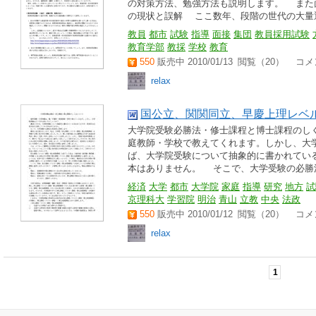
の対策方法、勉強方法も説明します。 また
の現状と誤解 ここ数年、段階の世代の大量退職
教員
都市
試験
指導
面接
集団
教員採用試験
教育学部
教採
学校
教育
550
販売中 2010/01/13
閲覧（20） コメン
relax
国公立、関関同立、早慶上理レベ
大学院受験必勝法・修士課程と博士課程のし
庭教師・学校で教えてくれます。しかし、大
ば、大学院受験について抽象的に書かれてい
本はありません。 そこで、大学受験の必勝法を
経済
大学
都市
大学院
家庭
指導
研究
地方
試
京理科大
学習院
明治
青山
立教
中央
法政
550
販売中 2010/01/12
閲覧（20） コメン
relax
1