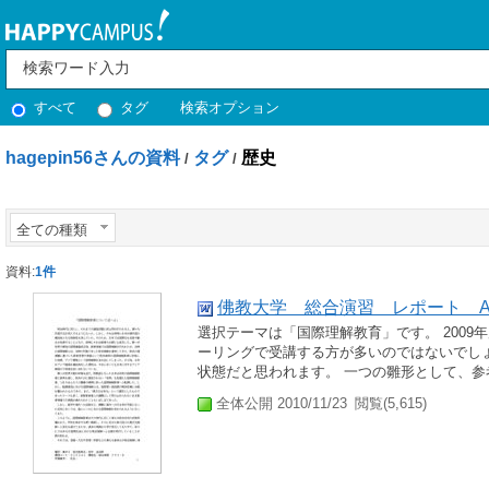
すべて
タグ
検索オプション
hagepin56さんの資料
タグ
歴史
/
/
全ての種類
資料:
1件
佛教大学 総合演習 レポート 
選択テーマは「国際理解教育」です。 2009
ーリングで受講する方が多いのではないでし
状態だと思われます。 一つの雛形として、参
全体公開 2010/11/23
閲覧(5,615)