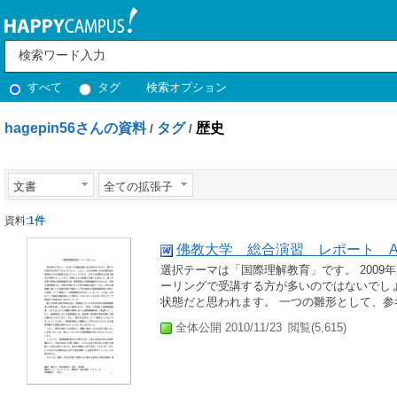
すべて
タグ
検索オプション
hagepin56さんの資料
タグ
歴史
/
/
文書
全ての拡張子
資料:
1件
佛教大学 総合演習 レポート 
選択テーマは「国際理解教育」です。 2009
ーリングで受講する方が多いのではないでし
状態だと思われます。 一つの雛形として、参
全体公開 2010/11/23
閲覧(5,615)