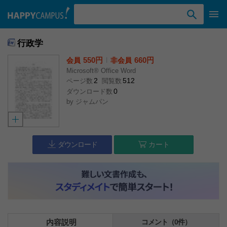
検索ワード入力
行政学
550円
l
660円
会員
非会員
Microsoft® Office Word
2
512
ページ数
閲覧数
0
ダウンロード数
by
ジャムパン
ダウンロード
カート
内容説明
コメント（0件）