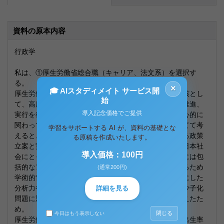
資料の原本内容
行政学
私は、①厚生労働省総合職（キャリア、法文系）を選択す
る。
×
🎓 AIスタディメイト サービス開
厚生労働省総合職を選択する理由は、厚生労働省の中核とし
始
て、高度な専門知識を持ち、政策の企画立案や調整、推進、
導入記念価格でご提供
実行を行う重要な役割を担い社会問題解決に向けて中心的に
関わっていくためである。また少子化問題に焦点を当てて考
学習をサポートする AI が、資料の基礎とな
えると、少子化問題に直接的・間接的に幅広く関連する政策
る原稿を作成いたします。
立案と実施の能力を身につけるためである。少子化は日本社
導入価格：100円
会にとって深刻な課題であり、そのような問題の解決には包
括的なアプローチが求められる。加えて、法文系であるため
(通常200円)
学術的背景を活かすことで、法律や社会学の知識を基にした
分析力や政策提案のスキルを総合職としてより磨き、少子化
詳細を見る
問題に対する理解と対策の実施に貢献していけると考えたた
め。
閉じる
今日はもう表示しない
厚生労働省によると総合職では、少子化の原因である出生率