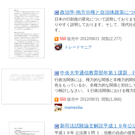
政治学-地方分権と自治体政策につ
日本の行財政の変化について説明しておりま
りやすく説明しております。そして、現代社
す。
550
販売中 2012/09/21
閲覧(2,277)
トレードマニア
中央大学通信教育部年第１課題 
行政法関係には、権力的な関係と非権力的関
色をもっているか。非権力的な関係と対比して
つ検討しなさい。 1.行政法関係における権力
550
販売中 2012/08/31
閲覧(1,866)
mamesiba
新司法試験論文解説平成１９年公
平成１９年 公法第１問 １．信教の自由の侵