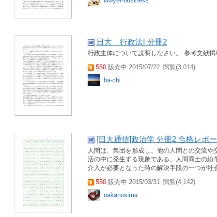
lawyer-business
日大 行政法Ⅰ 分冊2
行政主体について説明しなさい。 参考文献掲
550
販売中 2015/07/22
閲覧(3,014)
ha-chi
[日大通信]政治学 分冊2 合格レポ
人間は、集団を形成し、他の人間との交流や
活の中に発生する現象である。人間同士の紛
介入が必要となった時の解決手段の一つが社会
550
販売中 2015/03/31
閲覧(4,142)
nakanosima