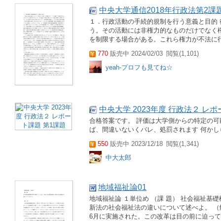
中央大学通信2018年行政法第2課題
１．行政活動の手続的規制を行う意義と目的
う。その活動には非権力的なものだけでなく
を制限する場合がある。これら権力が不法に行
770
販売中 2024/02/03
閲覧(1,101)
yeah-プロフも見てね☆
中央大学 2023年度 行政法２ レ
合格答案です。 評価は大学側からの特定の可
ば、間違いないくバレ、処罰されます 何か
550
販売中 2023/12/18
閲覧(1,341)
中大太郎
地域福祉論01
地域福祉論 １単位め （課 題） 社会福祉
新法の社会福祉法の違いについて述べよ。 （解
6月に実施された。この改革は目の前に迫って