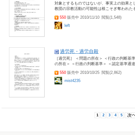
対象とするものではないが、事実上の効果とし
教団の宗教活動の可能性は根こそぎ奪われたも
550
販売中 2010/11/10
閲覧(1,548)
left
過労死・過労自殺
［過労死］ ＜問題の所在＞ ＜行政の判断基準
の所在＞ ＜行政の判断基準＞ ＜認定基準通
550
販売中 2010/10/25
閲覧(2,862)
mist4235
1
2
3
4
5