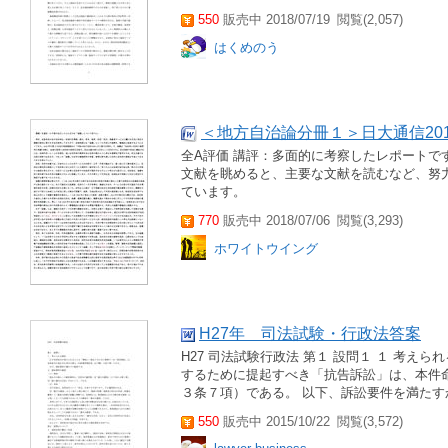
550
販売中 2018/07/19
閲覧(2,057)
はくめのう
＜地方自治論分冊１＞日大通信2018
全A評価 講評：多面的に考察したレポート
文献を眺めると、主要な文献を読むなど、努
ています。
770
販売中 2018/07/06
閲覧(3,293)
ホワイトウイング
H27年 司法試験・行政法答案
H27 司法試験行政法 第１ 設問１ １ 考え
するために提起すべき「抗告訴訟」は、本件
３条７項）である。 以下、訴訟要件を満たすか検
550
販売中 2015/10/22
閲覧(3,572)