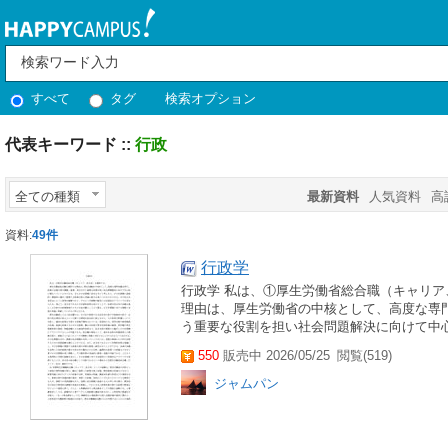
すべて
タグ
検索オプション
代表キーワード ::
行政
全ての種類
最新資料
人気資料
高
資料:
49件
行政学
行政学 私は、①厚生労働省総合職（キャリア
理由は、厚生労働省の中核として、高度な専
う重要な役割を担い社会問題解決に向けて中心
550
販売中 2026/05/25
閲覧(519)
ジャムパン