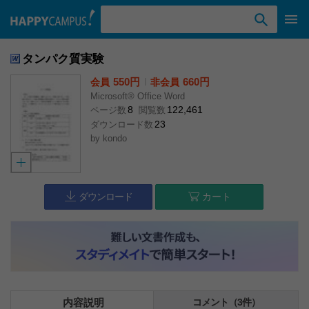
検索ワード入力
タンパク質実験
550円
l
660円
会員
非会員
Microsoft® Office Word
8
122,461
ページ数
閲覧数
23
ダウンロード数
by
kondo
ダウンロード
カート
内容説明
コメント（3件）