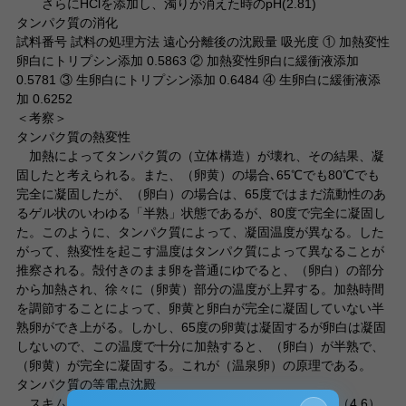
さらにHClを添加し、濁りが消えた時のpH(2.81)
タンパク質の消化
試料番号 試料の処理方法 遠心分離後の沈殿量 吸光度 ① 加熱変性
卵白にトリプシン添加 0.5863 ② 加熱変性卵白に緩衝液添加
0.5781 ③ 生卵白にトリプシン添加 0.6484 ④ 生卵白に緩衝液添
加 0.6252
＜考察＞
タンパク質の熱変性
加熱によってタンパク質の（立体構造）が壊れ、その結果、凝
固したと考えられる。また、（卵黄）の場合､65℃でも80℃でも
完全に凝固したが、（卵白）の場合は、65度ではまだ流動性のあ
るゲル状のいわゆる「半熟」状態であるが、80度で完全に凝固し
た。このように、タンパク質によって、凝固温度が異なる。した
がって、熱変性を起こす温度はタンパク質によって異なることが
推察される。殻付きのまま卵を普通にゆでると、（卵白）の部分
から加熱され、徐々に（卵黄）部分の温度が上昇する。加熱時間
を調節することによって、卵黄と卵白が完全に凝固していない半
熟卵ができ上がる。しかし、65度の卵黄は凝固するが卵白は凝固
しないので、この温度で十分に加熱すると、（卵白）が半熟で、
（卵黄）が完全に凝固する。これが（温泉卵）の原理である。
タンパク質の等電点沈殿
スキムミルクのpHを塩酸によってカゼインの等電点の（4.6）