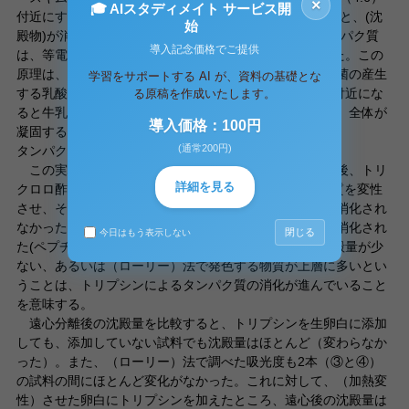
×
🎓 AIスタディメイト サービス開
付近にすると（沈殿物）が生成され、さらにpHを下げると、(沈
始
殿物)が消失する。このことから、牛乳中のカゼインタンパク質
導入記念価格でご提供
は、等電点付近で(不溶性沈殿物)になることが認められた。この
原理は、ヨーグルトの製造で見られる。すなわち、乳酸菌の産生
学習をサポートする AI が、資料の基礎とな
する乳酸によって、牛乳のpHが徐々に低下し、（4.6）付近にな
る原稿を作成いたします。
ると牛乳中のカゼインタンパク質が等電点沈殿を起こし、全体が
導入価格：100円
凝固する。
(通常200円)
タンパク質の消化
この実験では、消化酵素（トリプシン）を作用させた後、トリ
詳細を見る
クロロ酢酸添加と100℃での加熱によって酵素タンパク質を変性
させ、その後遠心分離している。（消化酵素）によって消化され
なかった変性卵タンパク質は（凝固）して沈殿するが、消化され
閉じる
今日はもう表示しない
た(ペプチド)は沈殿しない。っしたがって、遠心後の沈殿量が少
ない、あるいは（ローリー）法で発色する物質が上層に多いとい
うことは、トリプシンによるタンパク質の消化が進んでいること
を意味する。
遠心分離後の沈殿量を比較すると、トリプシンを生卵白に添加
しても、添加していない試料でも沈殿量はほとんど（変わらなか
った）。また、（ローリー）法で調べた吸光度も2本（③と④）
の試料の間にほとんど変化がなかった。これに対して、（加熱変
性）させた卵白にトリプシンを加えたところ、遠心後の沈殿量は