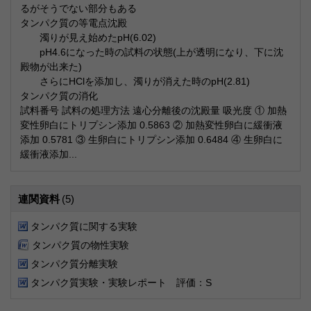
るがそうでない部分もある
タンパク質の等電点沈殿
濁りが見え始めたpH(6.02)
pH4.6になった時の試料の状態(上が透明になり、下に沈
殿物が出来た)
さらにHClを添加し、濁りが消えた時のpH(2.81)
タンパク質の消化
試料番号 試料の処理方法 遠心分離後の沈殿量 吸光度 ① 加熱
変性卵白にトリプシン添加 0.5863 ② 加熱変性卵白に緩衝液
添加 0.5781 ③ 生卵白にトリプシン添加 0.6484 ④ 生卵白に
緩衝液添加...
連関資料
(5)
タンパク質に関する実験
タンパク質の物性実験
タンパク質分離実験
タンパク質実験・実験レポート 評価：S