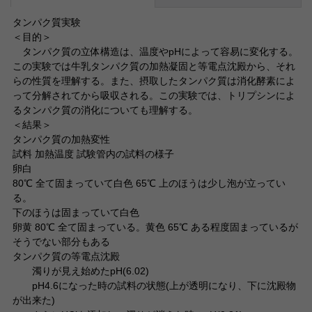
タンパク質実験
＜目的＞
タンパク質の立体構造は、温度やpHによって容易に変化する。
この実験では牛乳タンパク質の加熱凝固と等電点沈殿から、それ
らの性質を理解する。また、摂取したタンパク質は消化酵素によ
って分解されてから吸収される。この実験では、トリプシンによ
るタンパク質の消化についても理解する。
＜結果＞
タンパク質の加熱変性
試料 加熱温度 試験管内の試料の様子
卵白
80℃ 全て固まっていて白色 65℃ 上のほうは少し泡が立ってい
る。
下のほうは固まっていて白色
卵黄 80℃ 全て固まっている。黄色 65℃ ある程度固まっているが
そうでない部分もある
タンパク質の等電点沈殿
濁りが見え始めたpH(6.02)
pH4.6になった時の試料の状態(上が透明になり、下に沈殿物
が出来た)