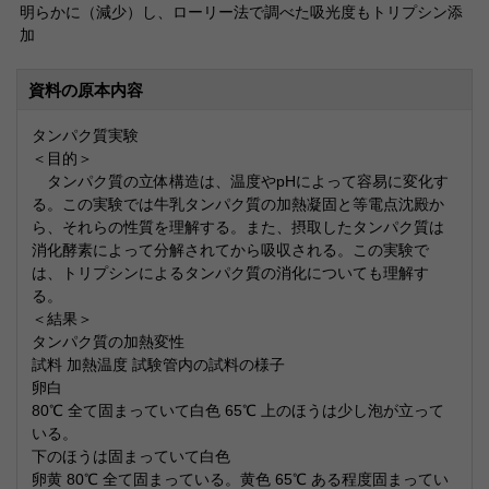
明らかに（減少）し、ローリー法で調べた吸光度もトリプシン添
加
資料の原本内容
タンパク質実験
＜目的＞
タンパク質の立体構造は、温度やpHによって容易に変化す
る。この実験では牛乳タンパク質の加熱凝固と等電点沈殿か
ら、それらの性質を理解する。また、摂取したタンパク質は
消化酵素によって分解されてから吸収される。この実験で
は、トリプシンによるタンパク質の消化についても理解す
る。
＜結果＞
タンパク質の加熱変性
試料 加熱温度 試験管内の試料の様子
卵白
80℃ 全て固まっていて白色 65℃ 上のほうは少し泡が立って
いる。
下のほうは固まっていて白色
卵黄 80℃ 全て固まっている。黄色 65℃ ある程度固まってい