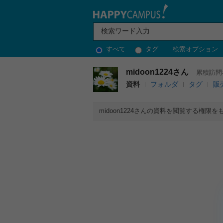
すべて
タグ
検索オプション
midoon1224さん
累積訪問
資料
フォルダ
タグ
販
midoon1224さんの資料を閲覧する権限