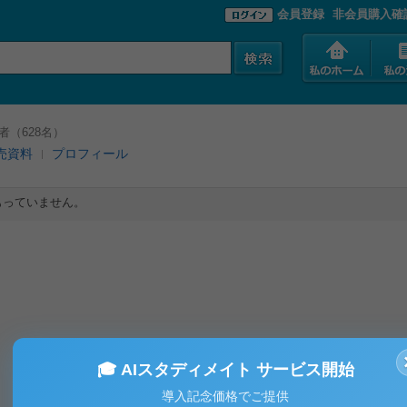
会員登録
非会員購入確
者（628名）
売資料
プロフィール
をもっていません。
🎓 AIスタディメイト サービス開始
導入記念価格でご提供