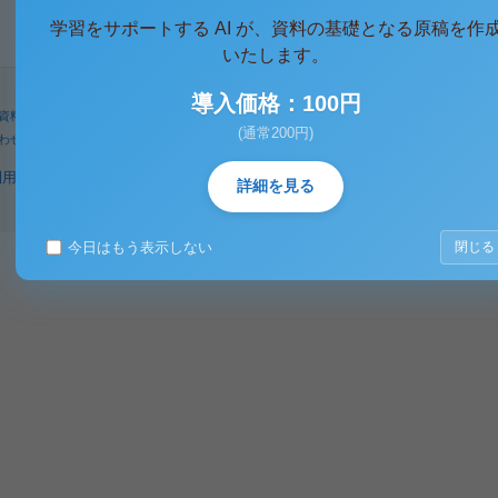
学習をサポートする AI が、資料の基礎となる原稿を作
いたします。
導入価格：100円
資料
人気タグ
パワーユーザー
検索
(通常200円)
わせ
著作権に関するご意見
利用規約
プライバシーポリシー
著作権規定
特定商取引法に基づく表示
詳細を見る
今日はもう表示しない
閉じる