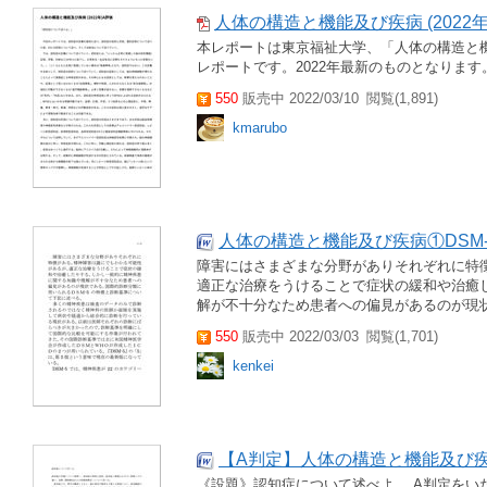
人体の構造と機能及び疾病 (2022年
本レポートは東京福祉大学、「人体の構造と
レポートです。2022年最新のものとなりま
550
販売中 2022/03/10
閲覧(1,891)
kmarubo
人体の構造と機能及び疾病①DSM
障害にはさまざまな分野がありそれぞれに特
適正な治療をうけることで症状の緩和や治癒
解が不十分なため患者への偏見があるのが現状
550
販売中 2022/03/03
閲覧(1,701)
kenkei
【A判定】人体の構造と機能及び疾
《設題》認知症について述べよ。 A判定をい