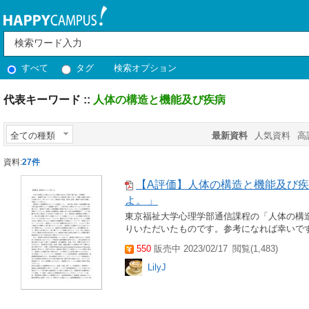
すべて
タグ
検索オプション
代表キーワード ::
人体の構造と機能及び疾病
全ての種類
最新資料
人気資料
高
資料:
27件
【A評価】人体の構造と機能及び
よ。」
東京福祉大学心理学部通信課程の「人体の構
りいただいたものです。参考になれば幸いです
550
販売中 2023/02/17
閲覧(1,483)
LilyJ