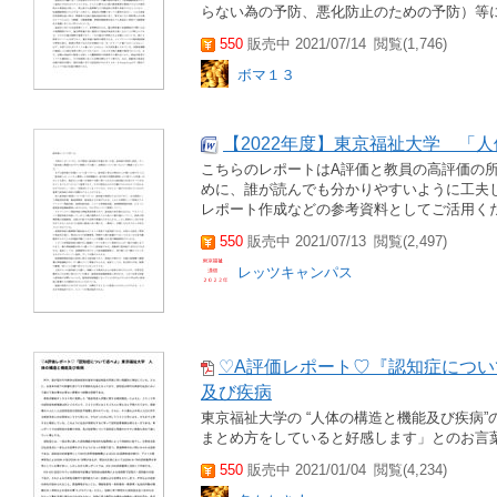
らない為の予防、悪化防止のための予防）等
550
販売中 2021/07/14
閲覧(1,746)
ボマ１３
【2022年度】東京福祉大学 「
こちらのレポートはA評価と教員の高評価の
めに、誰が読んでも分かりやすいように工夫
レポート作成などの参考資料としてご活用くださ
550
販売中 2021/07/13
閲覧(2,497)
レッツキャンパス
♡A評価レポート♡『認知症につ
及び疾病
東京福祉大学の “人体の構造と機能及び疾病”の
まとめ方をしていると好感します」とのお言
550
販売中 2021/01/04
閲覧(4,234)