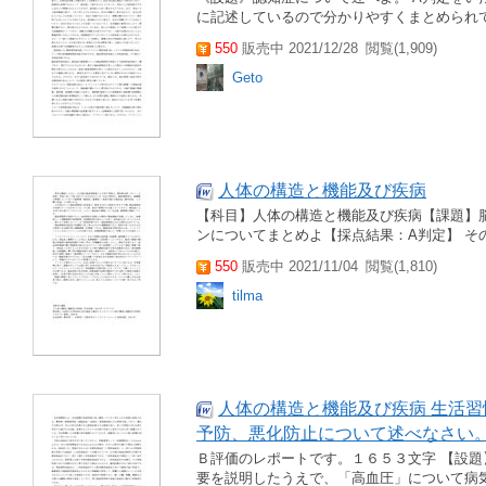
に記述しているので分かりやすくまとめられ
550
販売中 2021/12/28
閲覧(1,909)
Geto
人体の構造と機能及び疾病
【科目】人体の構造と機能及び疾病【課題】
ンについてまとめよ【採点結果：A判定】 そ
550
販売中 2021/11/04
閲覧(1,810)
tilma
人体の構造と機能及び疾病 生活
予防、悪化防止について述べなさい
Ｂ評価のレポートです。１６５３文字 【設題
要を説明したうえで、「高血圧」について病