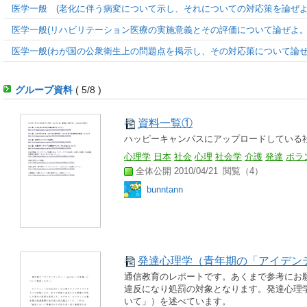
医学一般 (老化に伴う病変について示し、それについての対応策を論ぜよ.
医学一般(リハビリテーション医療の実施意義とその評価について論ぜよ。.
医学一般(わが国の公衆衛生上の問題点を掲示し、その対応策について論ぜ.
グループ資料
( 5/8 )
資料一覧①
ハッピーキャンパスにアップロードしている
心理学
日本
社会
心理
社会学
介護
発達
ボラ
全体公開 2010/04/21
閲覧（4）
bunntann
発達心理学（青年期の「アイデンティ
通信教育のレポートです。あくまで参考にお
違反になり処罰の対象となります。発達心理学（
いて」）を述べています。