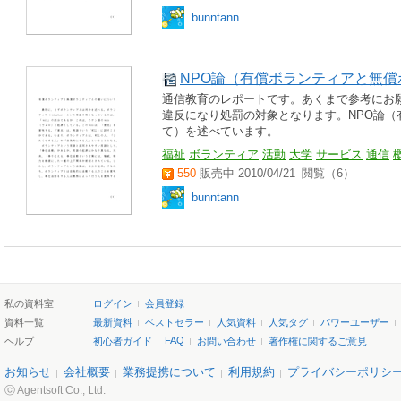
bunntann
NPO論（有償ボランティアと無
通信教育のレポートです。あくまで参考にお
違反になり処罰の対象となります。NPO論
て）を述べています。
福祉
ボランティア
活動
大学
サービス
通信
550
販売中 2010/04/21
閲覧（6）
bunntann
私の資料室
ログイン
会員登録
資料一覧
最新資料
ベストセラー
人気資料
人気タグ
パワーユーザー
FAQ
ヘルプ
初心者ガイド
お問い合わせ
著作権に関するご意見
お知らせ
会社概要
業務提携について
利用規約
プライバシーポリシ
ⓒ Agentsoft Co., Ltd.