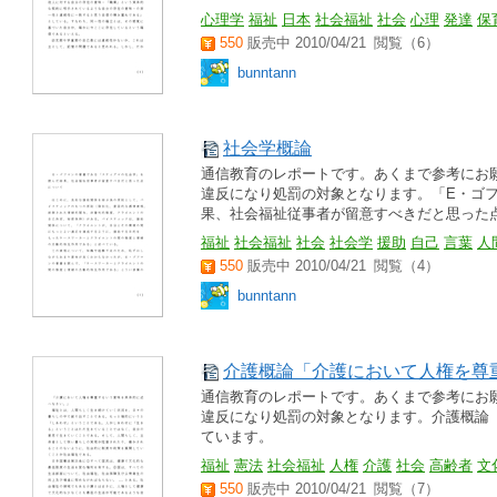
心理学
福祉
日本
社会福祉
社会
心理
発達
保
550
販売中 2010/04/21
閲覧（6）
bunntann
社会学概論
通信教育のレポートです。あくまで参考にお
違反になり処罰の対象となります。「E・ゴ
果、社会福祉従事者が留意すべきだと思った
福祉
社会福祉
社会
社会学
援助
自己
言葉
人
550
販売中 2010/04/21
閲覧（4）
bunntann
介護概論「介護において人権を尊
通信教育のレポートです。あくまで参考にお
違反になり処罰の対象となります。介護概論
ています。
福祉
憲法
社会福祉
人権
介護
社会
高齢者
文
550
販売中 2010/04/21
閲覧（7）