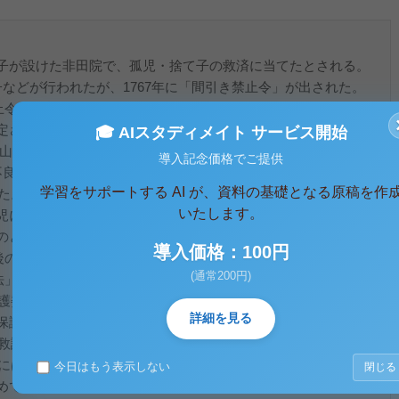
子が設けた非田院で、孤児・捨て子の救済に当てたとされる。
などが行われたが、1767年に「間引き禁止令」が出された。
止令」が布告され､1871年には「棄児養育米給与方」や「三子出
される。児童福祉施設では、1879年福田会育児院、1872年仁
🎓 AIスタディメイト サービス開始
年岡山孤児院（石井十次）1890年博愛社（小橋勝之助）などがあ
導入記念価格でご提供
不良少年などを保護する家庭学校などが設けられ､感化教育を行
学習をサポートする AI が、資料の基礎となる原稿を作
れた。保育事業では､1890年に託児所「私立静修学校」を開設し
いたします。
に対しては､1890年に盲・聾唖児の教育が小学校令において
として1880年東京楽善会の「東京訓盲院」、知的障害の保護
導入価格：100円
（後の滝乃川学院）が開設された。
(通常200円)
法」で児童の労働が禁止され､1919年には大阪に児童相談所が設
保護委員制度が始められる。1922年には少年法及び矯正院法が成
詳細を見る
として､1921年「ｸﾘｭｯﾍﾟﾙﾊｲﾑ柏学院」が設立されている。
「救護法」が成立した。1933年には「児童虐待防止法」と「感化
年には「保健所法」「母子保護法」が成立している。明治以降の
今日はもう表示しない
閉じる
めていくための人口政策の影が見える。