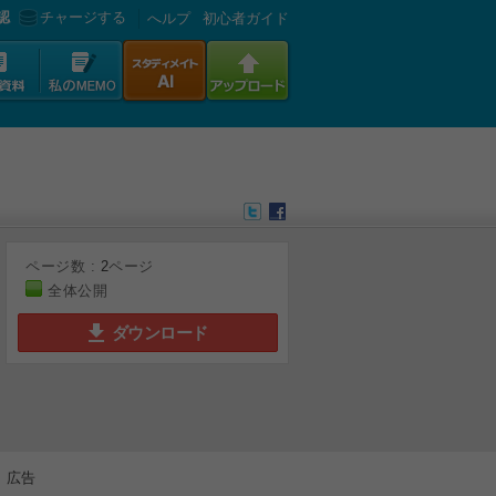
認
チャージする
へルプ
初心者ガイド
ページ数 :
2
ページ
全体公開
ダウンロード
広告