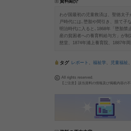
資料紹介
わが国最初の児童救済は、聖徳太子
戸時代には､堕胎や間引き、捨て子な
明治時代に入ると､1868年「堕胎禁
産の貧困者への養育料給与方」が制定
慈堂、1874年浦上養育院、1887
レポート
、
福祉学
、
児童福祉
タグ
All rights reserved.
【ご注意】該当資料の情報及び掲載内容の不