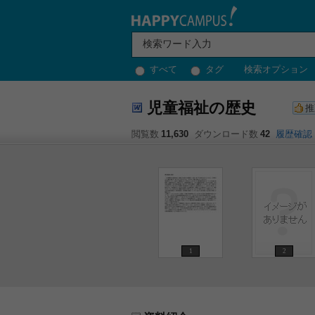
すべて
タグ
検索オプション
児童福祉の歴史
推
閲覧数
11,630
ダウンロード数
42
履歴確認
1
2