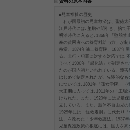
資料の原本内容
■児童福祉の歴史
わが国最初の児童救済は、聖徳太
江戸時代には､堕胎や間引き、捨て子
明治時代に入ると､1868年「堕胎禁
産の貧困者への養育料給与方」が制定
慈堂、1874年浦上養育院、1887
る。非行・犯罪に対する対応では､
うべく1900年「感化法」が制定さ
たのが国内初といわれている。障害児
はじめて制定されたが、先駆的なもの
については､1891年「孤女学院」
大正期に入っては､1911年の「工場
けられた。また、1920年には児童
立している。また、肢体不自由児の保護
1929年には「恤救規則」に代わり
法」を改めた「少年救護法」1937
児童保護政策の根底には、国力を高