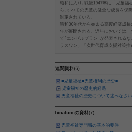
昭和に入り､戦後1947年に「児童
ら､すべての児童の健全な成長を保障
制定されている。
昭和30年代から始まる高度経済成長の
年が展開される。近年においては、少
て｢エンゼルプラン｣が発表される
ラスワン」「次世代育成支援対策推
連関資料
(6)
■児童福祉■児童権利の歴史■
児童福祉の歴史的経過
児童福祉の歴史について述べなさい
hinafumiの資料
(7)
児童福祉専門職の基本的要件