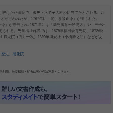
が設けた悲田院で、孤児・捨て子の救済に当てたとされる。江
どが行われたが、1767年に「間引き禁止令」が出された。
止令」が布告され､1871年には「棄児養育米給与方」や「三子出
される。児童福祉施設では、1879年福田会育児院、1872年仁
年岡山孤児院（石井十次）1890年博愛社（小橋勝之助）などがあ
、
歴史
、
感化院
法利用、無断転載・配布は著作権法違反となります。