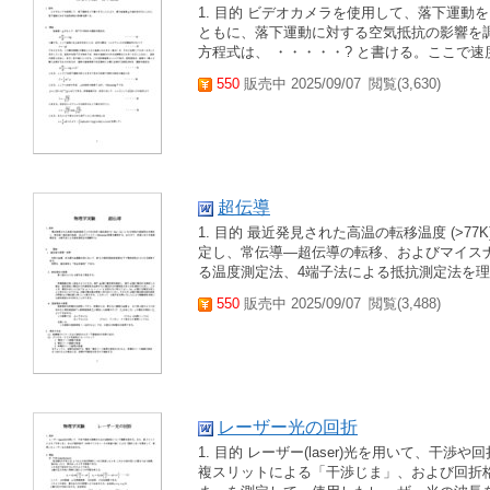
1. 目的 ビデオカメラを使用して、落下運動
ともに、落下運動に対する空気抵抗の影響を調べ
方程式は、 ・・・・・? と書ける。ここで速度
550
販売中 2025/09/07
閲覧(3,630)
超伝導
1. 目的 最近発見された高温の転移温度 (>77
定し、常伝導―超伝導の転移、およびマイスナー
る温度測定法、4端子法による抵抗測定法を理解
550
販売中 2025/09/07
閲覧(3,488)
レーザー光の回折
1. 目的 レーザー(laser)光を用いて、
複スリットによる「干渉じま」、および回折