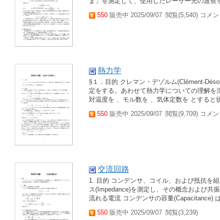
ま」を測定して、使用したレーザー光の波長を求める。 2
550
販売中 2025/09/07
閲覧(5,540) コメン
熱力学
§１．目的 クレマン・デゾルム(Clément-D
定をする。あわせて熱力学についての理解を深め
対温度を 、モル数を 、気体定数を とすると状
550
販売中 2025/09/07
閲覧(9,709) コメン
交流回路
1. 目的 コンデンサ、コイル、および抵抗
ス(Impedance)を測定し、その概念および共
流れる電流 コンデンサの容量(Capacitance)
550
販売中 2025/09/07
閲覧(3,239)