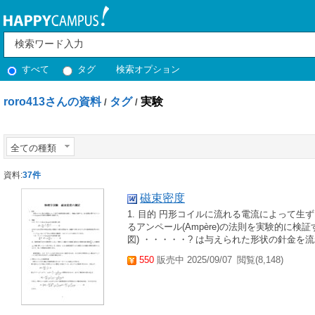
すべて
タグ
検索オプション
roro413さんの資料
タグ
実験
/
/
全ての種類
資料:
37件
磁束密度
1. 目的 円形コイルに流れる電流によって
るアンペール(Ampère)の法則を実験的に検証する。
図) ・・・・・? は与えられた形状の針金を流れ
550
販売中 2025/09/07
閲覧(8,148)