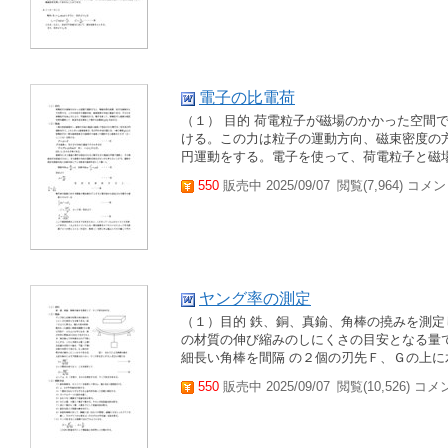
電子の比電荷
（１） 目的 荷電粒子が磁場のかかった空間
ける。この力は粒子の運動方向、磁束密度の
円運動をする。電子を使って、荷電粒子と磁場
550
販売中 2025/09/07
閲覧(7,964) コメン
ヤング率の測定
（１）目的 鉄、銅、真鍮、角棒の撓みを測定
の材質の伸び縮みのしにくさの目安となる量で
細長い角棒を間隔 の２個の刃先Ｆ、Ｇの上に水
550
販売中 2025/09/07
閲覧(10,526) コメ