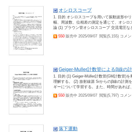
オシロスコープ
1. 目的 オシロスコープを用いて振動波形やリサ
幅、周波数、位相差の測定を通じて、オシロス
論 (1) ブラウン管オシロスコープ 交流電圧
550
販売中 2025/09/07
閲覧(5,155) コメン
Geiger-Muller計数管によるβ線
1. 目的 (1) Geiger-Müller計数管
理解する。 (2) 放射線源 Srからのβ線の
ギーについて学習する。また、時間があれば、統計
550
販売中 2025/09/07
閲覧(5,797) コメン
落下運動