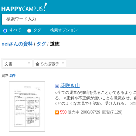
すべて
タグ
検索オプション
neiさんの資料
タグ
道徳
/
/
文書
全ての拡張子
資料:
2件
花咲き山
○全ての児童が挿絵を見ることができるよう
る。 ○正解や不正解が無いことを意識させ、
○どのような意見でも認め、受け入れる。 ○自
550
販売中 2006/07/29
閲覧(7,129)