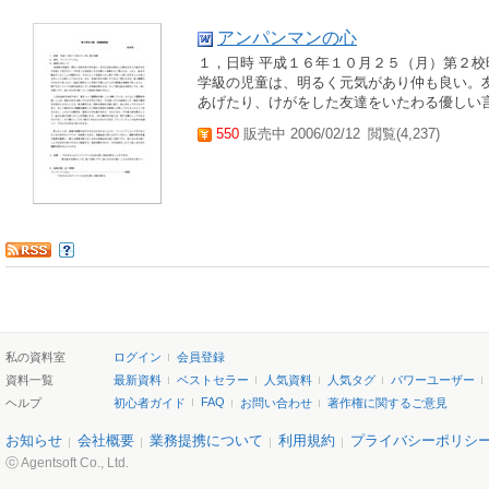
アンパンマンの心
１，日時 平成１６年１０月２５（月）第２校時
学級の児童は、明るく元気があり仲も良い。
あげたり、けがをした友達をいたわる優しい言
550
販売中 2006/02/12
閲覧(4,237)
私の資料室
ログイン
会員登録
資料一覧
最新資料
ベストセラー
人気資料
人気タグ
パワーユーザー
FAQ
ヘルプ
初心者ガイド
お問い合わせ
著作権に関するご意見
お知らせ
会社概要
業務提携について
利用規約
プライバシーポリシ
ⓒ Agentsoft Co., Ltd.