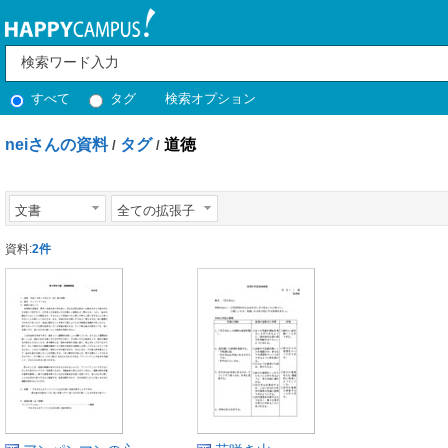
すべて
タグ
検索オプション
neiさんの資料
タグ
道徳
/
/
文書
全ての拡張子
資料:
2件