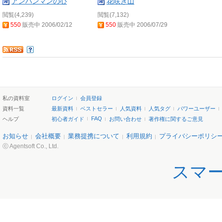
アンパンマンの心
花咲き山
閲覧(4,239)
閲覧(7,132)
550
販売中 2006/02/12
550
販売中 2006/07/29
私の資料室
ログイン
会員登録
資料一覧
最新資料
ベストセラー
人気資料
人気タグ
パワーユーザー
FAQ
ヘルプ
初心者ガイド
お問い合わせ
著作権に関するご意見
お知らせ
会社概要
業務提携について
利用規約
プライバシーポリシ
ⓒ Agentsoft Co., Ltd.
スマ