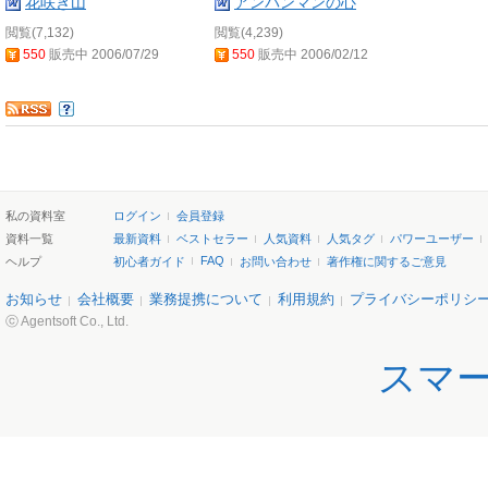
花咲き山
アンパンマンの心
閲覧(7,132)
閲覧(4,239)
550
販売中 2006/07/29
550
販売中 2006/02/12
私の資料室
ログイン
会員登録
資料一覧
最新資料
ベストセラー
人気資料
人気タグ
パワーユーザー
FAQ
ヘルプ
初心者ガイド
お問い合わせ
著作権に関するご意見
お知らせ
会社概要
業務提携について
利用規約
プライバシーポリシ
ⓒ Agentsoft Co., Ltd.
スマ