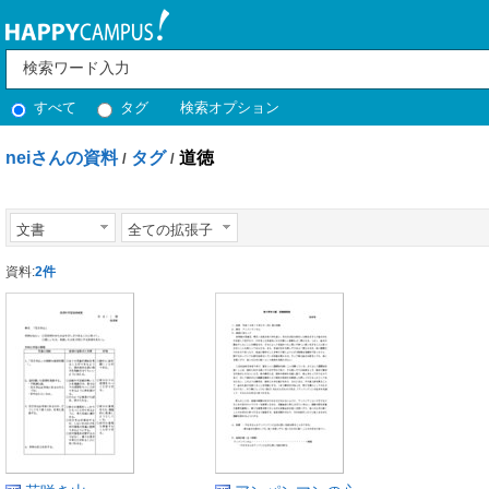
すべて
タグ
検索オプション
neiさんの資料
タグ
道徳
/
/
文書
全ての拡張子
資料:
2件