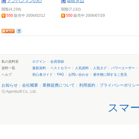
アンパンマンの心
花咲き山
閲覧(4,239)
閲覧(7,132)
550
販売中 2006/02/12
550
販売中 2006/07/29
私の資料室
ログイン
会員登録
資料一覧
最新資料
ベストセラー
人気資料
人気タグ
パワーユーザー
FAQ
ヘルプ
初心者ガイド
お問い合わせ
著作権に関するご意見
お知らせ
会社概要
業務提携について
利用規約
プライバシーポリシ
ⓒ Agentsoft Co., Ltd.
スマ