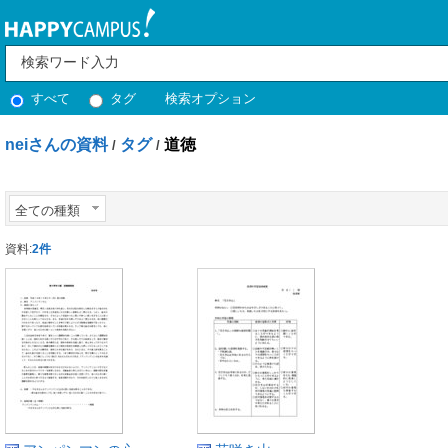
すべて
タグ
検索オプション
neiさんの資料
タグ
道徳
/
/
全ての種類
資料:
2件