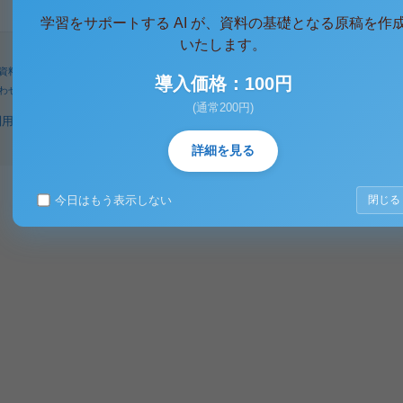
学習をサポートする AI が、資料の基礎となる原稿を作
いたします。
資料
人気タグ
パワーユーザー
検索
導入価格：100円
わせ
著作権に関するご意見
(通常200円)
利用規約
プライバシーポリシー
著作権規定
特定商取引法に基づく表示
詳細を見る
今日はもう表示しない
閉じる