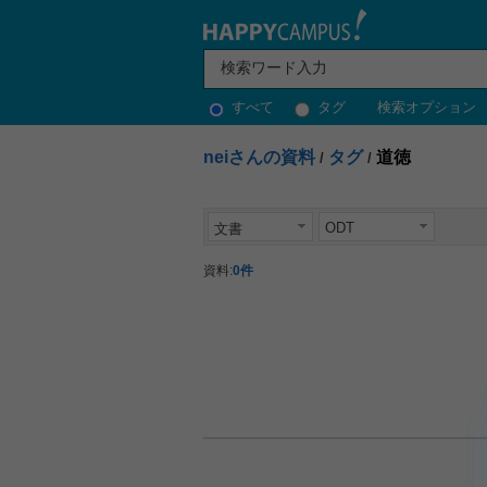
すべて
タグ
検索オプション
neiさんの資料
タグ
道徳
/
/
ODT
文書
資料:
0件