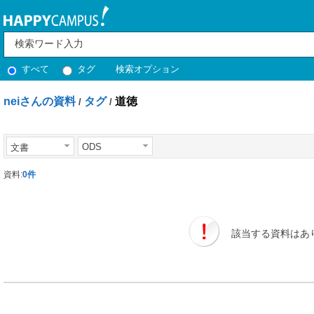
すべて
タグ
検索オプション
neiさんの資料
タグ
道徳
/
/
ODS
文書
資料:
0件
該当する資料はあ