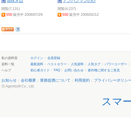
花咲き山
アンパンマンの心
閲覧(7,131)
閲覧(4,237)
550
販売中 2006/07/29
550
販売中 2006/02/12
私の資料室
ログイン
会員登録
資料一覧
最新資料
ベストセラー
人気資料
人気タグ
パワーユーザー
FAQ
ヘルプ
初心者ガイド
お問い合わせ
著作権に関するご意見
お知らせ
会社概要
業務提携について
利用規約
プライバシーポリシ
ⓒ Agentsoft Co., Ltd.
スマ