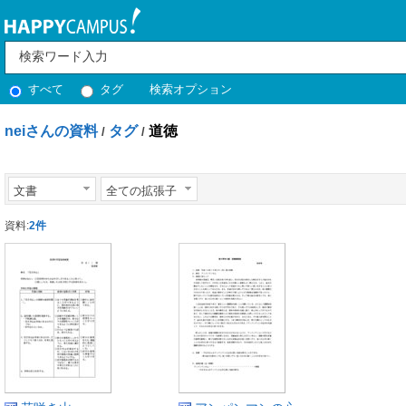
すべて
タグ
検索オプション
neiさんの資料
タグ
道徳
/
/
文書
全ての拡張子
資料:
2件