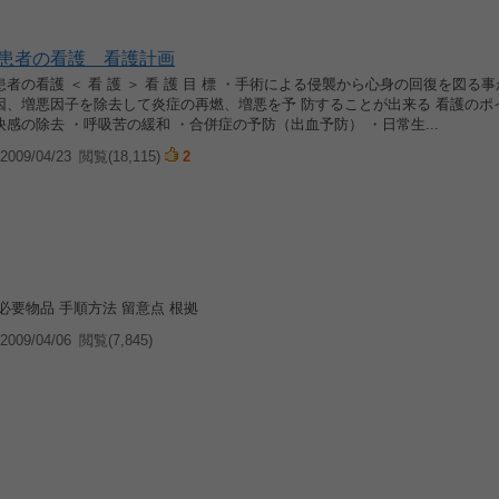
患者の看護 看護計画
者の看護 ＜ 看 護 ＞ 看 護 目 標 ・手術による侵襲から心身の回復を図る
因、増悪因子を除去して炎症の再燃、増悪を予 防することが出来る 看護のポ
感の除去 ・呼吸苦の緩和 ・合併症の予防（出血予防） ・日常生...
009/04/23
閲覧(18,115)
2
必要物品 手順方法 留意点 根拠
009/04/06
閲覧(7,845)