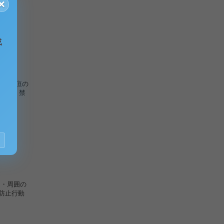
×
成
塞性黄疸の
る患者 禁
 ・周囲の
染防止行動