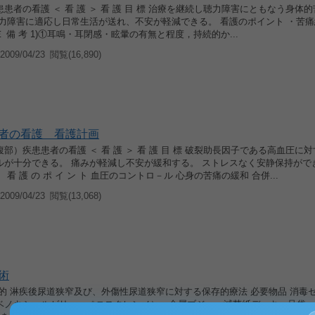
患者の看護 ＜ 看 護 ＞ 看 護 目 標 治療を継続し聴力障害にともなう身体
聴力障害に適応し日常生活が送れ、不安が軽減できる。 看護のポイント ・苦痛
Ｅ 備 考 1)①耳鳴・耳閉感・眩暈の有無と程度，持続的か...
009/04/23
閲覧(16,890)
者の看護 看護計画
部）疾患患者の看護 ＜ 看 護 ＞ 看 護 目 標 破裂助長因子である高血圧に
ルが十分できる。 痛みが軽減し不安が緩和する。 ストレスなく安静保持がで
看 護 の ポ イ ン ト 血圧のコントロ－ル 心身の苦痛の緩和 合併...
009/04/23
閲覧(13,068)
術
目的 淋疾後尿道狭窄及び、外傷性尿道狭窄に対する保存的療法 必要物品 消毒
ベノキシールゼリー、ペニスクレンメ）、金属ブジー、滅菌紙デッキ、足袋、