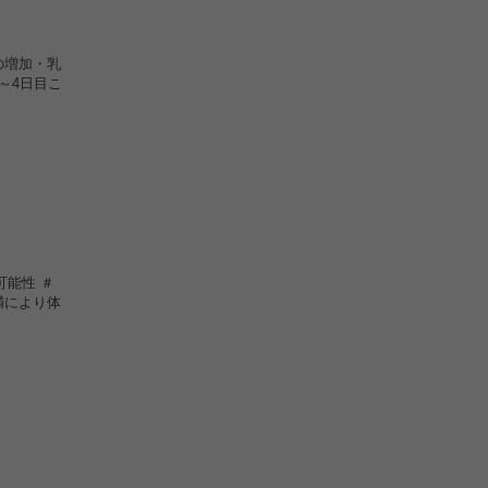
の増加・乳
～4日目こ
可能性 ＃
満により体