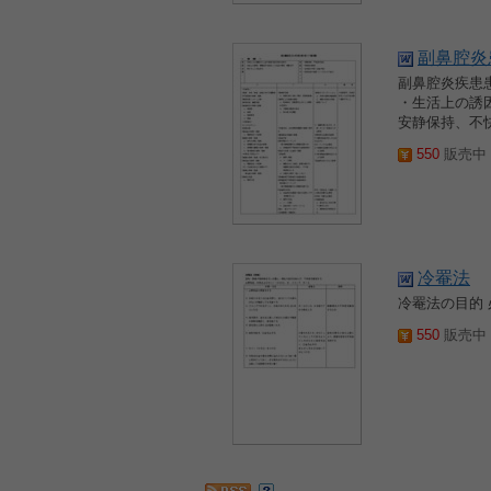
副鼻腔炎
副鼻腔炎疾患患
・生活上の誘
安静保持、不快
550
販売中 2
冷罨法
冷罨法の目的 
550
販売中 2