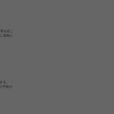
再発を起こ
主に発熱と
きる。 ・
アの予防が