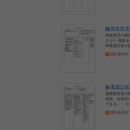
肺炎患児
肺炎患児の看護
さない 母親
呼吸器症状が
550
販売中 2
看護計画
脳梗塞患者の看
感染、合併症を
できる。 ・２
550
販売中 2