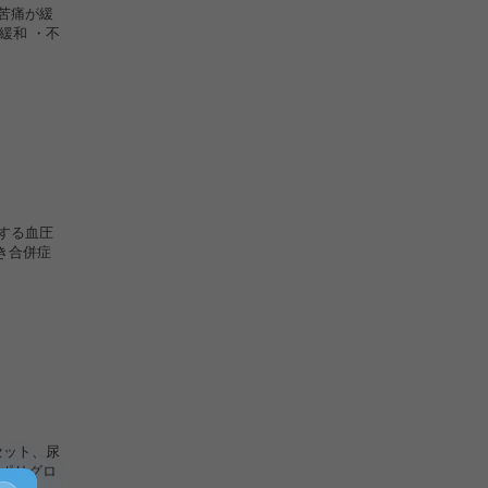
的苦痛が緩
緩和 ・不
対する血圧
き合併症
セット、尿
ポリグロ