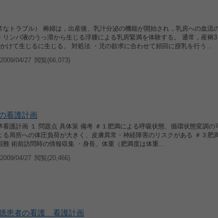
常なトラブル） 褥婦は，出産後、乳汁分泌の機能が開始され，乳房への血流
・リンパ液のうっ滞から生じる浮腫による乳房緊満を体験する。 通常，産褥3
かけて生じるに生じる。 対処法 ・児の欲求に合わせて頻回に授乳を行う...
009/04/27
閲覧(66,073)
の看護計画
看護計画 １ 問題点 具体策 備考 ＃１肥満による呼吸状態、循環状態変調の
よる局所への体圧負荷が大きく、皮膚異常・神経障害のリスクがある ＃３肥
難 術前訪問時の情報収集 ・身長、体重（肥満度は体重...
009/04/27
閲覧(20,466)
聴患者の看護 看護計画