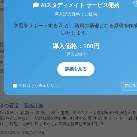
者を泌尿器科外来の診察室ヘ誘導し、内診台上で仰臥位をとってもら...
🎓 AIスタディメイト サービス開始
009/04/23
閲覧(10,893)
導入記念価格でご提供
学習をサポートする AI が、資料の基礎となる原稿を作
いたします。
経鼻胆道ドレナージ（ENBD）
導入価格：100円
胆道ドレナージ（ENBD） 目的 内視鏡的にドレナージチューブを挿入し、閉
(通常200円)
適応 肝内胆管から乳頭部までに存在する狭窄により、閉塞性黄疸をきたしてい
症 急性膵炎および慢性膵炎の急性増悪期 胆道感染症 予測される危...
詳細を見る
009/04/23
閲覧(34,978)
今日はもう表示しない
閉じる
者の看護 看護計画
の看護 ＜ 看 護 ＞ 看 護 目 標 ・患者、周囲の人々は感染防止行動がとれる
染を起こさない ・坑結核薬の副作用が軽減する 看 護 の ポ イ ン ト ・感
に、疾患、 治療に対する正しい知識を提供し支援する Ｏ...
009/04/23
閲覧(11,493)