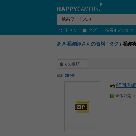
すべて
タグ
検索オプション
あき看護師さんの資料
タグ
看護
/
/
全ての種類
資料:
297件
95回看
全体公開 201