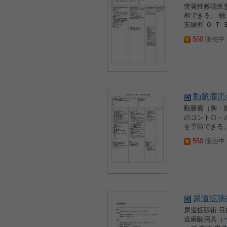
突発性難聴疾患
和できる。 
安緩和 Ｏ Ｔ 
550
販売中 2
動脈瘤患
動脈瘤（胸・腹
のコントロ－
を予防できる。 
550
販売中 2
尿道拡張
尿道拡張術 
道麻酔用具（