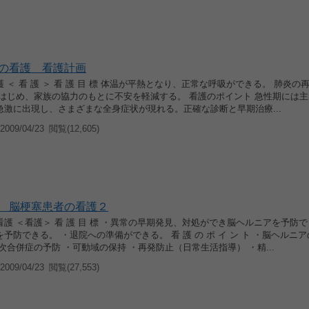
の看護 看護計画
 ＜ 看 護 ＞ 看 護 目 標 体温が平熱となり、正常な呼吸ができる。 肺炎の
をはじめ、家族の協力のもとに不安を軽減する。 看護のポイント 急性期には
急激に出現し、さまざまな全身症状が現れる。正確な診断と早期治療...
009/04/23
閲覧(12,605)
 脳梗塞患者の看護２
護 ＜看護＞ 看 護 目 標 ・異常の早期発見、対処ができ脳ヘルニアを予防で
予防できる。 ・退院への準備ができる。 看 護 の ポ イ ン ト ・脳ヘルニ
次合併症の予防 ・可動域の保持 ・再発防止（日常生活指導） ・精...
009/04/23
閲覧(27,553)