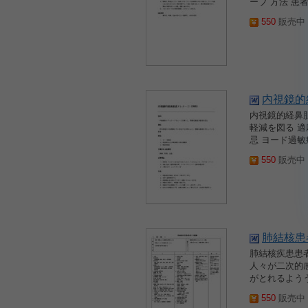
ーブ 方法 患
550
販売中 2
内視鏡的
内視鏡的経鼻
軽減を図る 
忌 ヨード過敏
550
販売中 2
肺結核患
肺結核疾患患者
人々が二次的感
がとれるようう
550
販売中 2