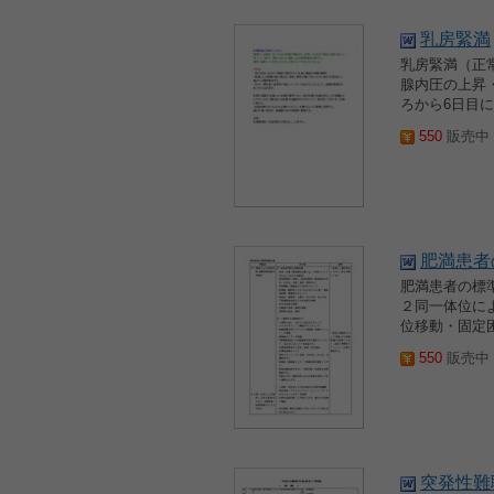
乳房緊満
乳房緊満（正
腺内圧の上昇
ろから6日目に
550
販売中 2
肥満患者
肥満患者の標準
２同一体位に
位移動・固定困
550
販売中 2
突発性難