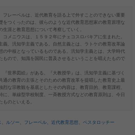
、フレーベルは、近代教育を語る上で外すことのできない重要
礎をつくったのは、彼らのような近代教育思想家の教育原理な
の生涯と教育思想について考察していく。
。コメニウスは、１５９２年にチェコスロバキアに生まれた。
主義、汎知学主義である。自然主義とは、ラトケの教育改革論
想の中核となっているものである。汎知学主義とは、大学時代
たもので、知識を国民に普及させるということを唱えたもので
、『世界図絵』がある。『大教授学』は、汎知学主義に基づく
共通の教育の主張とそのための教育改革を提唱した教育史上最
強烈な宗教観を基底としたその内容は、教育目的、教育課程、
特に、単線型学校制度、一斉教授方式などの教育原則は、今日
たものといえる。
ス
、
ルソー
、
フレーベル
、
近代教育思想
、
ペスタロッチー