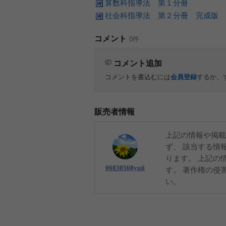
算数科指導法 第１分冊
社会科指導法 第２分冊 完成版
コメント
0件
コメント追加
コメントを書込むには
会員登録
するか、
販売者情報
上記の情報や掲載
ず、 該当する情
ります。 上記の
06030568yuji
す。 著作権の侵
い。