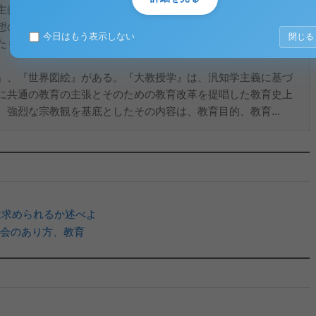
主義、汎知学主義である。自然主義とは、ラトケの教育改革論
想の中核となっているものである。汎知学主義とは、大学時代
今日はもう表示しない
閉じる
たもので、知識を国民に普及させるということを唱えたもので
』、『世界図絵』がある。『大教授学』は、汎知学主義に基づ
に共通の教育の主張とそのための教育改革を提唱した教育史上
強烈な宗教観を基底としたその内容は、教育目的、教育...
は求められるか述べよ
会のあり方、教育