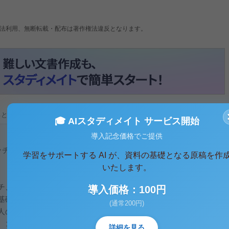
法利用、無断転載・配布は著作権法違反となります。
ると、テキストデータがみえます。 )
🎓 AIスタディメイト サービス開始
導入記念価格でご提供
チ，フレーベルについて各々の生涯とその教育思想について
学習をサポートする AI が、資料の基礎となる原稿を作
いたします。
チ、フレーベルは、近代教育を語る上で外すことのできない重
導入価格：100円
基礎をつくったのは、彼らのような近代教育思想家の教育原理
(通常200円)
人の生涯と教育思想について考察していく。
。コメニウスは、１５９２年にチェコスロバキアに生まれた。
詳細を見る