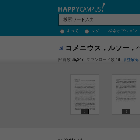
すべて
タグ
検索オプション
コメニウス，ルソー，
閲覧数
36,247
ダウンロード数
48
履歴確認
1
2