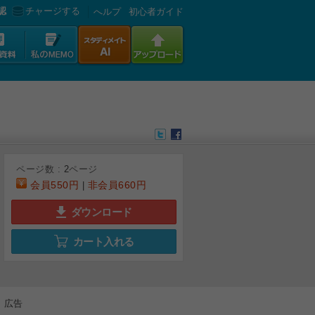
認
チャージする
へルプ
初心者ガイド
ページ数 :
2
ページ
会員
550円
非会員
660円
|
ダウンロード
カート入れる
広告