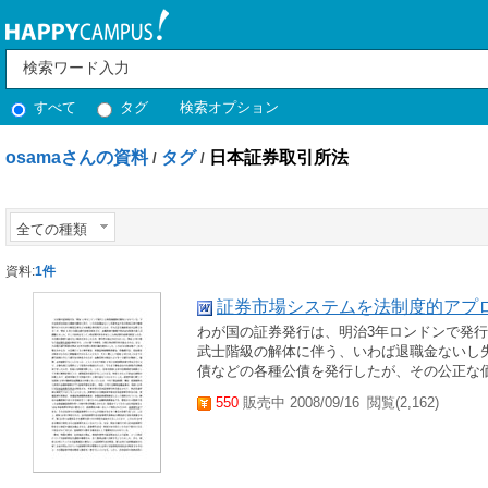
すべて
タグ
検索オプション
osamaさんの資料
タグ
日本証券取引所法
/
/
全ての種類
資料:
1件
証券市場システムを法制度的アプ
わが国の証券発行は、明治3年ロンドンで発
武士階級の解体に伴う、いわば退職金ないし
債などの各種公債を発行したが、その公正な価
550
販売中 2008/09/16
閲覧(2,162)