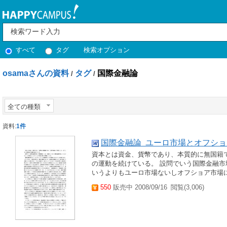
すべて
タグ
検索オプション
osamaさんの資料
タグ
国際金融論
/
/
全ての種類
資料:
1件
国際金融論 ユーロ市場とオフシ
資本とは資金、貨幣であり、本質的に無国籍
の運動を続けている。 設問でいう国際金融
いうよりもユーロ市場ないしオフショア市場に関
550
販売中 2008/09/16
閲覧(3,006)