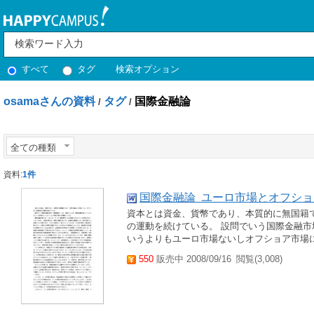
すべて
タグ
検索オプション
osamaさんの資料
タグ
国際金融論
/
/
全ての種類
資料:
1件
国際金融論 ユーロ市場とオフシ
資本とは資金、貨幣であり、本質的に無国籍
の運動を続けている。 設問でいう国際金融
いうよりもユーロ市場ないしオフショア市場に関
550
販売中 2008/09/16
閲覧(3,008)