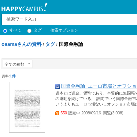
すべて
タグ
検索オプション
osamaさんの資料
タグ
国際金融論
/
/
全ての種類
資料:
1件
国際金融論 ユーロ市場とオフシ
資本とは資金、貨幣であり、本質的に無国籍
の運動を続けている。 設問でいう国際金融
いうよりもユーロ市場ないしオフショア市場に関
550
販売中 2008/09/16
閲覧(3,008)